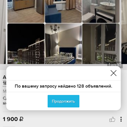
1
из
10
Аренда 1-ком. квартиры, 35 м2, улица 12 Марта,
187к2
По вашему запросу найдено 128 объявлений.
Майкоп
Сдается: посуточно, Общая площадь: 35 м2, Этаж: 5 / 9, С
Продолжить
мебелью
1 900
