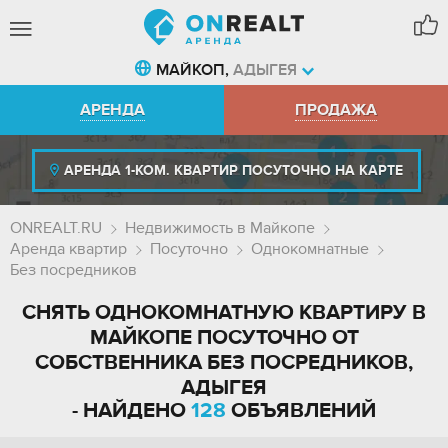
МАЙКОП,
АДЫГЕЯ
АРЕНДА
ПРОДАЖА
АРЕНДА 1-КОМ. КВАРТИР ПОСУТОЧНО НА КАРТЕ
ONREALT.RU
Недвижимость в Майкопе
Аренда квартир
Посуточно
Однокомнатные
Без посредников
СНЯТЬ ОДНОКОМНАТНУЮ КВАРТИРУ В
МАЙКОПЕ ПОСУТОЧНО ОТ
СОБСТВЕННИКА БЕЗ ПОСРЕДНИКОВ,
АДЫГЕЯ
- НАЙДЕНО
128
ОБЪЯВЛЕНИЙ