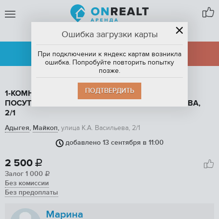
Ошибка загрузки карты
МАЙКОП,
АДЫГЕЯ
АРЕНДА
ПРОДАЖА
При подключении к яндекс картам возникла
ошибка. Попробуйте повторить попытку
позже.
ПОДТВЕРДИТЬ
1-КОМНАТНАЯ КВАРТИРА, 30.8 М2, В АРЕНДУ
ПОСУТОЧНО В МАЙКОПЕ, УЛИЦА К.А. ВАСИЛЬЕВА,
2/1
Адыгея
,
Майкоп
,
улица К.А. Васильева, 2/1
добавлено 13 сентября в 11:00
1
/ 26
2 500

Залог
1 000

Без комиссии
Без предоплаты
Марина