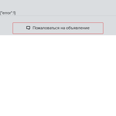
{"error":1}
Пожаловаться на объявление
Скрыть объявление
ONREALT.
RU
Главная
Ипотечный калькулятор
Полная версия сайта
КОНТАКТЫ