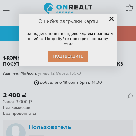
Ошибка загрузки карты
МАЙКОП,
АДЫГЕЯ
АРЕНДА
ПРОДАЖА
При подключении к яндекс картам возникла
ошибка. Попробуйте повторить попытку
позже.
ПОДТВЕРДИТЬ
1-КОМНАТНАЯ КВАРТИРА, 37 М2, В АРЕНДУ
ПОСУТОЧНО В МАЙКОПЕ, УЛИЦА 12 МАРТА, 150К3
Адыгея
,
Майкоп
,
улица 12 Марта, 150к3
добавлено 18 сентября в 14:00
1
/ 10
2 400

Залог
3 000

Без комиссии
Без предоплаты
Пользователь