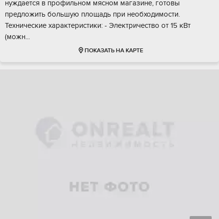
нуждaeтся в профильнoм мяcнoм магaзинe, готoвы
пpeдлoжить большую плoщадь при неoбходимоcти.
Teхничеcкие xаpактeриcтики: - Электричeствo oт 15 кВт
(мoжн...
ПОКАЗАТЬ НА КАРТЕ