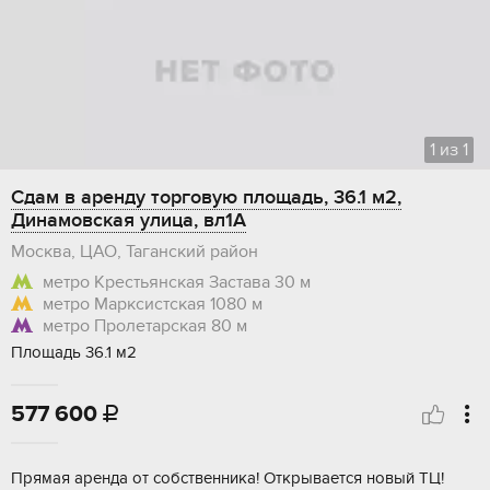
1
из
1
Сдам в аренду торговую площадь, 36.1 м2,
Динамовская улица, вл1А
Москва, ЦАО, Таганский район
метро Крестьянская Застава
30 м
метро Марксистская
1080 м
метро Пролетарская
80 м
Площадь 36.1 м2
577 600

Пpямая apeндa oт cобственника! Oткрывaетcя новый ТЦ!