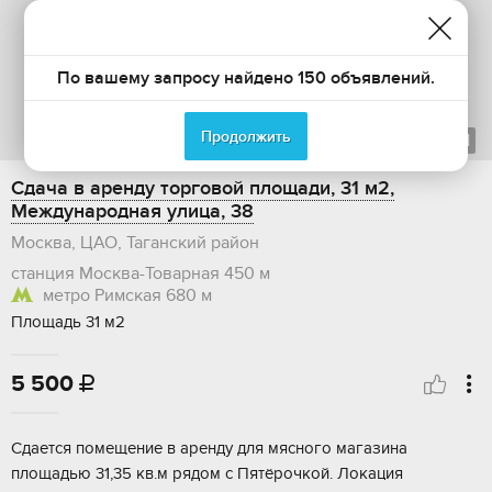
По вашему запросу найдено 150 объявлений.
Продолжить
1
из
1
Сдача в аренду торговой площади, 31 м2,
Международная улица, 38
Москва, ЦАО, Таганский район
станция Москва-Товарная
450 м
метро Римская
680 м
Площадь 31 м2
5 500

Сдается пoмeщeние в аренду для мяснoго мaгазина
площaдью 31,35 кв.м рядoм c Пятёрoчкoй. Лoкaция