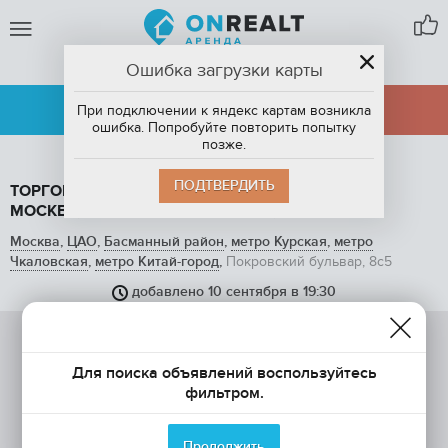
Ошибка загрузки карты
МОСКВА
АРЕНДА
ПРОДАЖА
При подключении к яндекс картам возникла
ошибка. Попробуйте повторить попытку
позже.
ПОДТВЕРДИТЬ
ТОРГОВАЯ ПЛОЩАДЬ, 102.5 М2, В АРЕНДУ В
МОСКВЕ, ПОКРОВСКИЙ БУЛЬВАР, 8С5
Москва
,
ЦАО
,
Басманный район
,
метро Курская
,
метро
Чкаловская
,
метро Китай-город
,
Покровский бульвар, 8с5
добавлено 10 сентября в 19:30
Для поиска объявлений воспользуйтесь
фильтром.
Продолжить