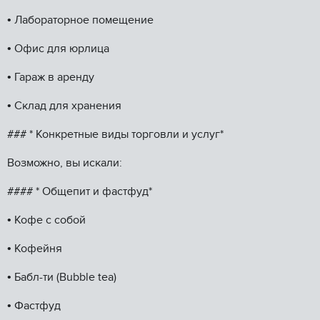
•⁠ ⁠Лабораторное помещение
•⁠ ⁠Офис для юрлица
•⁠ ⁠Гараж в аренду
•⁠ ⁠Склад для хранения
### *️ Конкретные виды торговли и услуг*
Возможно, вы искали:
#### *️ Общепит и фастфуд*
•⁠ ⁠Кофе с собой
•⁠ ⁠Кофейня
•⁠ ⁠Бабл-ти (Вubblе tеа)
•⁠ ⁠Фастфуд