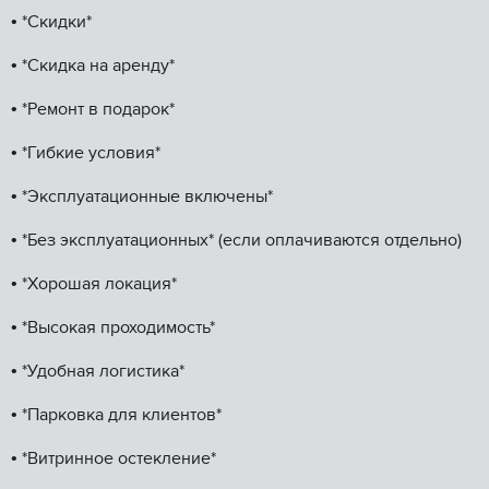
•⁠ ⁠*Скидки*
•⁠ ⁠*Скидка на аренду*
•⁠ ⁠*Ремонт в подарок*
•⁠ ⁠*Гибкие условия*
•⁠ ⁠*Эксплуатационные включены*
•⁠ ⁠*Без эксплуатационных* (если оплачиваются отдельно)
•⁠ ⁠*Хорошая локация*
•⁠ ⁠*Высокая проходимость*
•⁠ ⁠*Удобная логистика*
•⁠ ⁠*Парковка для клиентов*
•⁠ ⁠*Витринное остекление*