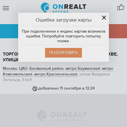
Ошибка загрузки карты
МОСКВА
АРЕНДА
ПРОДАЖА
При подключении к яндекс картам возникла
ошибка. Попробуйте повторить попытку
позже.
ПОДТВЕРДИТЬ
ТОРГОВАЯ ПЛОЩАДЬ, 30 М2, В АРЕНДУ В МОСКВЕ,
УЛИЦА ФРИДРИХА ЭНГЕЛЬСА, 3-5С4
Москва
,
ЦАО
,
Басманный район
,
метро Бауманская
,
метро
Комсомольская
,
метро Красносельская
,
улица Фридриха
Энгельса, 3-5с4
добавлено 11 сентября в 12:24