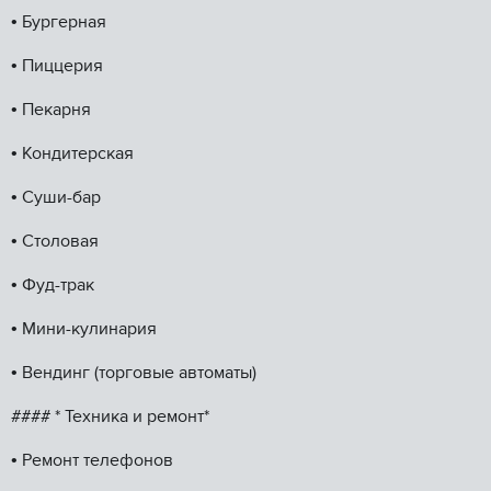
•⁠ ⁠Бургерная
•⁠ ⁠Пиццерия
•⁠ ⁠Пекарня
•⁠ ⁠Кондитерская
•⁠ ⁠Суши-бар
•⁠ ⁠Столовая
•⁠ ⁠Фуд-трак
•⁠ ⁠Мини-кулинария
•⁠ ⁠Вендинг (торговые автоматы)
#### * Техника и ремонт*
•⁠ ⁠Ремонт телефонов