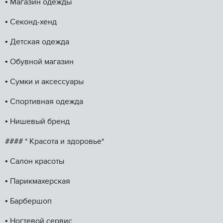
•⁠ ⁠Магазин одежды
•⁠ ⁠Секонд-хенд
•⁠ ⁠Детская одежда
•⁠ ⁠Обувной магазин
•⁠ ⁠Сумки и аксессуары
•⁠ ⁠Спортивная одежда
•⁠ ⁠Нишевый бренд
#### * Красота и здоровье*
•⁠ ⁠Салон красоты
•⁠ ⁠Парикмахерская
•⁠ ⁠Барбершоп
•⁠ ⁠Ногтевой сервис