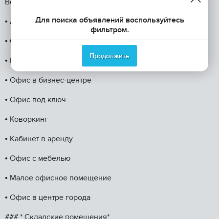
Возможно, вы искали:
Для поиска объявлений воспользуйтесь
•⁠ ⁠Аренда офиса
фильтром.
•⁠ ⁠Снять офисное помещение
Продолжить
•⁠ ⁠Готовый офис
•⁠ ⁠Офис в бизнес-центре
•⁠ ⁠Офис под ключ
•⁠ ⁠Коворкинг
•⁠ ⁠Кабинет в аренду
•⁠ ⁠Офис с мебелью
•⁠ ⁠Малое офисное помещение
•⁠ ⁠Офис в центре города
### * Складские помещения*