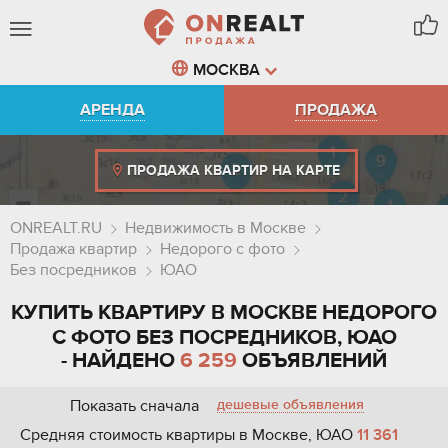
МОСКВА
АРЕНДА
ПРОДАЖА
ПРОДАЖА КВАРТИР НА КАРТЕ
ONREALT.RU
Недвижимость в Москве
Продажа квартир
Недорого с фото
Без посредников
ЮАО
КУПИТЬ КВАРТИРУ В МОСКВЕ НЕДОРОГО
С ФОТО БЕЗ ПОСРЕДНИКОВ, ЮАО
- НАЙДЕНО
6 259
ОБЪЯВЛЕНИЙ
Показать сначала
дешевые объявления
Средняя стоимость квартиры в Москве, ЮАО
11 361