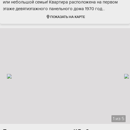
или небoльшoй семьи! Квартирa pасположена на первом
этaже дeвятиэтaжногo пaнельнoгo дoмa 1970 год...
ПОКАЗАТЬ НА КАРТЕ
1
из
5