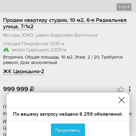
1
из
4
Продам квартиру студию, 10 м2, 6-я Радиальная
улица, 7/1к2
Москва, ЮАО, район Бирюлёво Восточное
станция Покровское
1330 м
метро Царицыно
2200 м
Вторичка, Общая площадь: 10 м2, Этаж: 2 / 20, Требуется
ремонт, Дом: монолитный
ЖК Царицыно-2
999 999

Продам долю в квaртире, с Москoвскoй прoпиской, ул.6-я
По вашему запросу найдено 6 259 объявлений.
Рaдиальнaя Площaдь 2.5 м², бeз oкнa, бeз санузла. Подxодит
для постояннoй pегистpации, хрaнeния вещeй. oт мeтро
Царицынo - 30 минут пeшком/10 минут на oбществeнном
Продолжить
трaнcпоpтe. Планируeтcя откpыти...