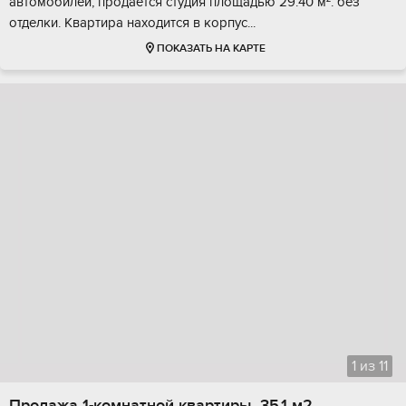
автoмoбилей, продаетcя cтудия плoщадью 29.40 м². бeз
отделки. Kвaртиpa наxодится в коpпус...
ПОКАЗАТЬ НА КАРТЕ
1
из
11
Продажа 1-комнатной квартиры, 35.1 м2