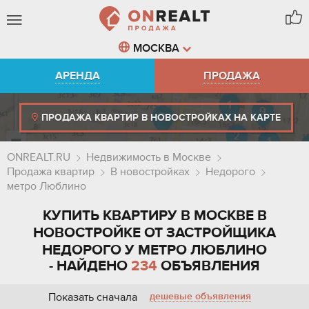
МОСКВА
АРЕНДА
ПРОДАЖА
ПРОДАЖА КВАРТИР В НОВОСТРОЙКАХ НА КАРТЕ
ONREALT.RU
Недвижимость в Москве
Продажа квартир
В новостройках
Недорого
метро Люблино
КУПИТЬ КВАРТИРУ В МОСКВЕ В
НОВОСТРОЙКЕ ОТ ЗАСТРОЙЩИКА
НЕДОРОГО У МЕТРО ЛЮБЛИНО
- НАЙДЕНО
234
ОБЪЯВЛЕНИЯ
Показать сначала
дешевые объявления