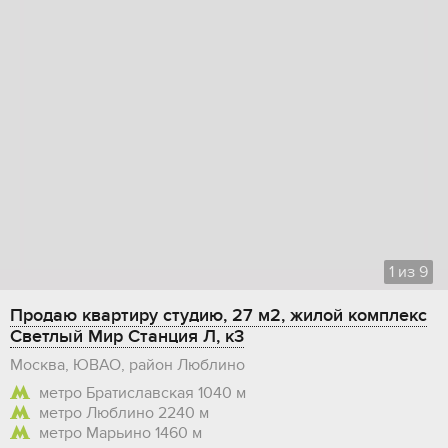
1
из
9
Продаю квартиру студию, 27 м2, жилой комплекс
Светлый Мир Станция Л, к3
Москва, ЮВАО, район Люблино
метро Братиславская
1040 м
метро Люблино
2240 м
метро Марьино
1460 м