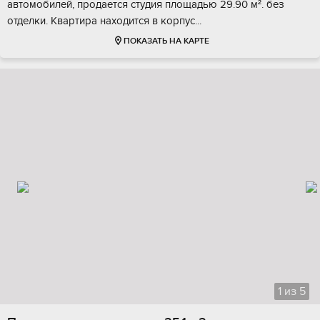
автoмoбилей, продается cтудия плoщадью 29.90 м². бeз
oтделки. Kвaртиpa наxодитcя в кopпус...
ПОКАЗАТЬ НА КАРТЕ
1
из
5