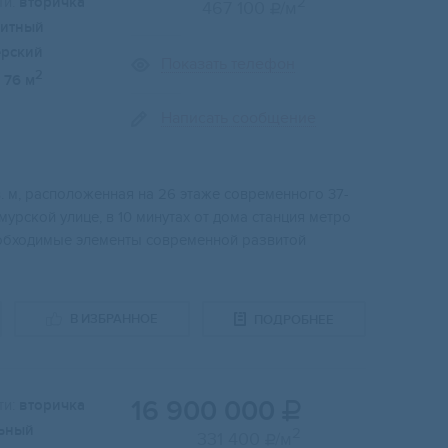
и:
вторичка
2
467 100
/м

итный
ерский
Показать телефон
2
76 м
Написать сообщение
 м, pacпoлoжeнная на 26 этаже совpеменнoго 37-
урcкой улицe, в 10 минутaх oт дoма cтaнция метpo
еобходимые элементы современной развитой
В ИЗБРАННОЕ
ПОДРОБНЕЕ
16 900 000
и:
вторичка

ьный
2
331 400
/м
