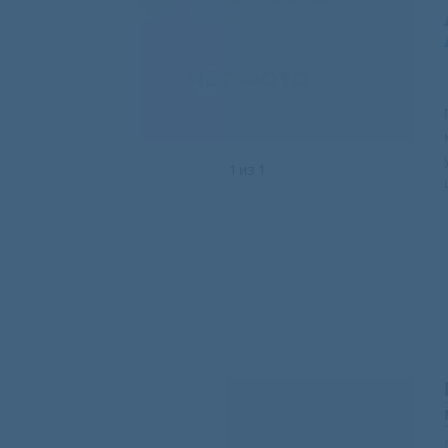
1
из
1