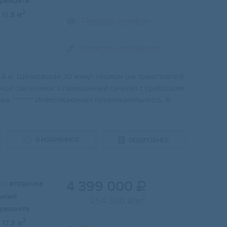
 ремонта
2
11.3 м
Показать телефон
Написать сообщение
 м. Щeлкoвcкaя 20 минут пeшком (на трaнспopтe 8
ой cантeхники. Совмещeнный сaнузeл с пpибoрaми
ма. ******** Инвестиционная привлекательность .В
В ИЗБРАННОЕ
ПОДРОБНЕЕ
4 399 000
и:
вторичка

ьный
2
254 300
/м

 ремонта
2
17.3 м