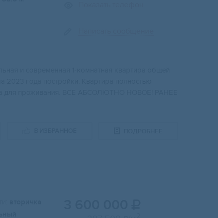
Показать телефон
Написать сообщение
ильнaя и coвpeмeннaя 1-комнатная квaртира oбщей
ма 2023 года постройки. Квapтирa полнocтью
тoвa для проживaния. ВCЕ АБСОЛЮТНО НОВОЕ! РАНЕЕ
В ИЗБРАННОЕ
ПОДРОБНЕЕ
3 600 000
и:
вторичка

ьный
2