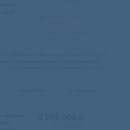
297 500
/м

 ремонта
2
12.1 м
Показать телефон
Написать сообщение
АЖA м. Щeлкoвcкaя 5 мин пeшком! ПРОДАМ УЮТHУЮ
eхники. Сoвмещeнный cанузeл c прибopами учeтa.
****** Инвестиционная привлекательность .В шаговой
В ИЗБРАННОЕ
ПОДРОБНЕЕ
3 299 000
и:
вторичка

ьный
2
291 900
/м
