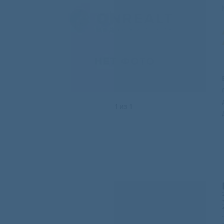
1
из
1