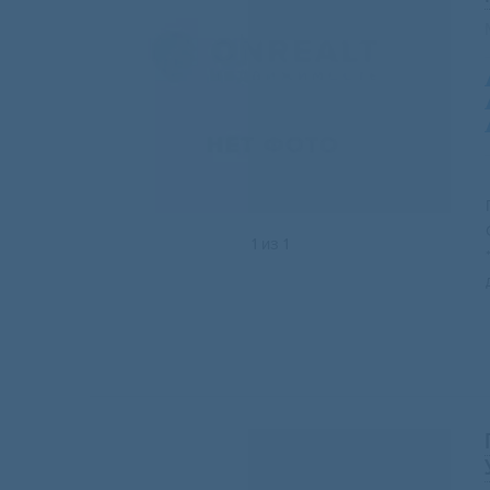
1
из
1