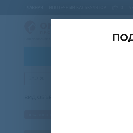
ГЛАВНАЯ
ИПОТЕЧНЫЙ КАЛЬКУЛЯТОР
0
ПОД
Ваш проводник в мире Недвижимости
АРЕНДА
ВАО
ВИД ОБЪЕКТА
КО
вторичка
показывать только с фото