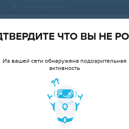
СОХРАНЕННЫЕ ФОРМЫ
0
МОСКВА
СМЕНИТЬ ГОРОД
ТВЕРДИТЕ ЧТО ВЫ НЕ Р
Из вашей сети обнаружена подозрительная
активность
ТИП
МНАТ
cтудия
1
2
3
4
5
6+
ЦЕ