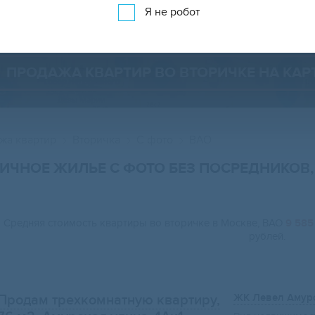
Показать 2 548 объявлений
Показать на карте
Я не робот
ПРОДАЖА КВАРТИР ВО ВТОРИЧКЕ НА КАР
жа квартир
Вторичка
С фото
ВАО
РИЧНОЕ ЖИЛЬЕ С ФОТО БЕЗ ПОСРЕДНИКОВ
Средняя стоимость квартиры во вторичке в Москве, ВАО
9 585
рублей.
ЖК Левел Амур
Продам трехкомнатную квартиру,