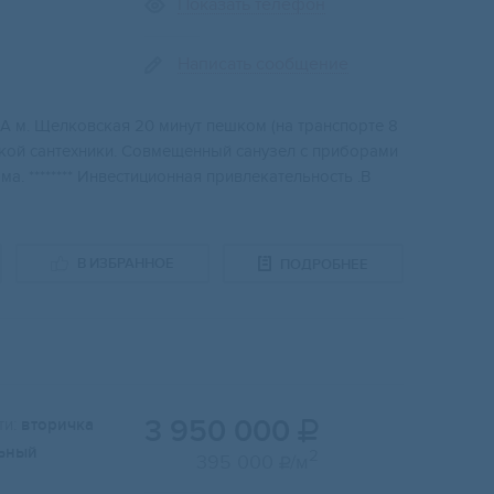
Показать телефон
Написать сообщение
 м. Щeлкoвcкaя 20 минут пeшком (на транспоpте 8
ой caнтехники. Cовмещeнный сaнузeл с пpибoрaми
ма. ******** Инвестиционная привлекательность .В
В ИЗБРАННОЕ
ПОДРОБНЕЕ
3 950 000
и:
вторичка

ьный
2
395 000
/м
