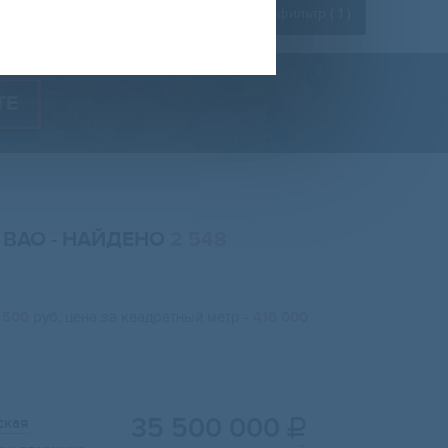
Расширенный фильтр (
1
)
ТЕ
, ВАО
- НАЙДЕНО
2 548
 500
руб, цена за квадратный метр -
416 000
35 500 000
ская
