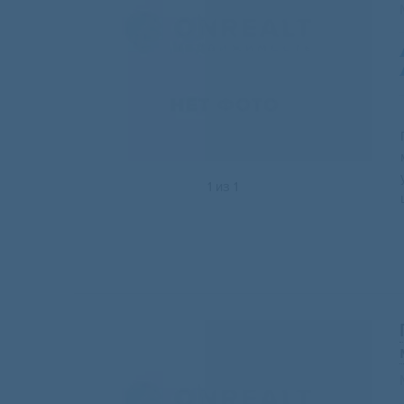
1
из
1