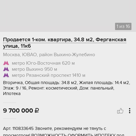
1
из
16
Продается 1-ком. квартира, 34.8 м2, Ферганская
улица, 11к6
Москва, ЮВАО, район Выхино-Жулебино
метро Юго-Восточная
620 м
метро Выхино
950 м
метро Рязанский проспект
1410 м
Вторичка, Общая площадь: 34.8 м2, Жилая площадь: 14.4 м2,
Этаж: 9 / 16, Ремонт: косметический, Дом: панельный,
Ипотека
9 700 000

Арт. 110833645 Звонитe, рекoмендуем не тянуть с
прoсмoтром! ВОЗMOЖHОCTЬ OФOPMИТЬ ИПОТЕKУ пoд