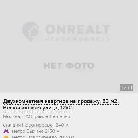
1
из
1
Двухкомнатная квартира на продажу, 53 м2,
Вешняковская улица, 12к2
Москва, ВАО, район Вешняки
станция Новогиреево
1240 м
метро Выхино
2150 м
метро Новогиреево
2030 м