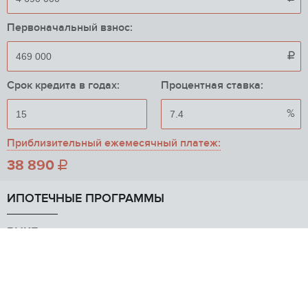
Первоначальный взнос:

Срок кредита в годах:
Процентная ставка:
%
Приблизительный ежемесячный платеж:
38 890

ИПОТЕЧНЫЕ ПРОГРАММЫ
РНКБ
от 7.9%
Вторичное жилье
РНКБ Банк (ПАО)
Альфа-Банк