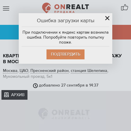
Ошибка загрузки карты
МОСКВА
АРЕНДА
ПРОДАЖА
При подключении к яндекс картам возникла
ошибка. Попробуйте повторить попытку
позже.
ПОДТВЕРДИТЬ
КВАРТИРА СТУДИЯ, 21 М2, ЭТАЖ 1 / 5, НА ПРОДАЖУ
В МОСКВЕ, МУКОМОЛЬНЫЙ ПРОЕЗД, 5К1
Москва
,
ЦАО
,
Пресненский район
,
станция Шелепиха
,
Мукомольный проезд, 5к1
добавлено 27 сентября в 14:37
АРХИВ