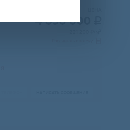
ЦЕНА
4 690 000

2
221 200
/м

Рассчитать ипотеку
ся
Ь ТЕЛЕФОН
НАПИСАТЬ СООБЩЕНИЕ