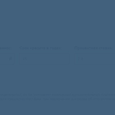
взнос:
Срок кредита в годах:
Процентная ставка:

изительный, он не учитывает возможных дополнительных платежей.
ости предоставляет банк при заключении договора об ипотечном к