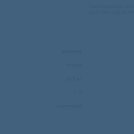
Ура! Нижайшая стоим
БЫСТРАЯ СДЕЛКА!!!
вторичка
студия
2
21.2 м
1
/ 5
кирпичный