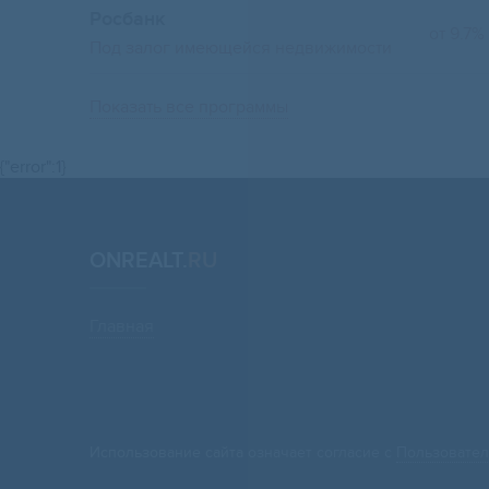
Росбанк
от 9.7%
Под залог имеющейся недвижимости
Показать все программы
{"error":1}
ONREALT.
RU
Главная
Использование сайта означает согласие с
Пользовател