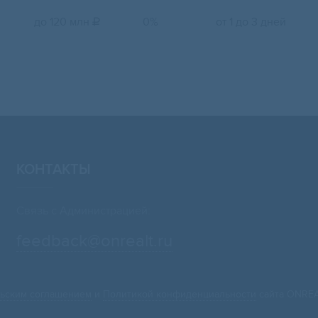
до 120 млн
0%
от 1 до 3 дней

КОНТАКТЫ
Связь с Администрацией:
feedback@onrealt.ru
ьским соглашением
и
Политикой конфиденциальности
сайта ONREA