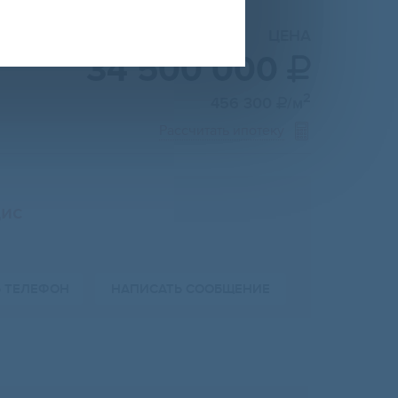
ЦЕНА
34 500 000

2
456 300
/м

Рассчитать ипотеку
ис
Ь ТЕЛЕФОН
НАПИСАТЬ СООБЩЕНИЕ