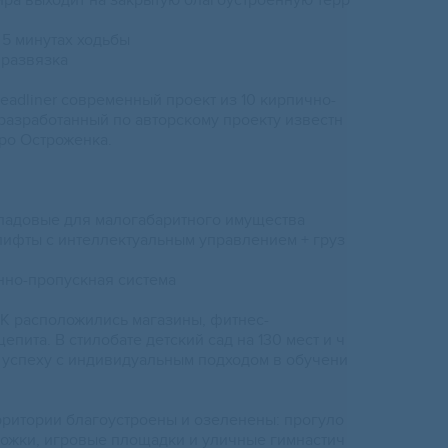
тира выходит на закрытую благоустроенную терр
 5 минутах ходьбы
 развязка
еаdlinеr современный проект из 10 кирпично-
разработанный по авторскому проекту известн
ро Остроженка.
ладовые для малогабаритного имущества
 лифты с интеллектуальным управлением + груз
нно-пропускная система
К расположились магазины, фитнес-
епита. В стилобате детский сад на 130 мест и ч
к успеху с индивидуальным подходом в обучени
ритории благоустроены и озеленены: прогуло
ожки, игровые площадки и уличные гимнастич