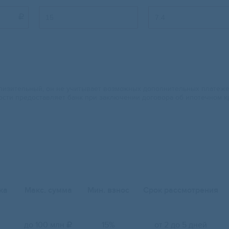

изительный, он не учитывает возможных дополнительных платежей.
ости предоставляет банк при заключении договора об ипотечном к
ка
Макс. сумма
Мин. взнос
Срок рассмотрения
до 100 млн
15%
от 2 до 5 дней
