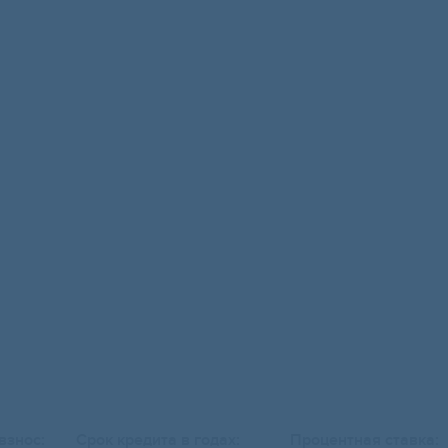
взнос:
Срок кредита в годах:
Процентная ставка: