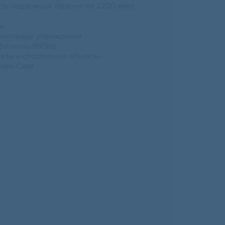
сть подземный паркинг на 2200 мест.
и:
ошкольные учреждения
 филиалы ВУЗов
кеты и спортивные объекты
сква-Сити