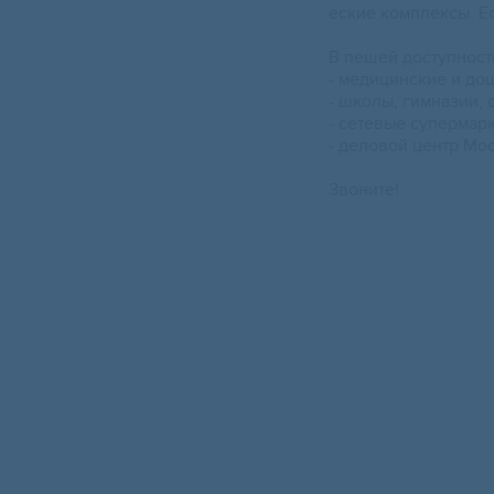
еские комплексы. Е
В пешей доступност
- медицинские и д
- школы, гимназии,
- сетевые супермар
- деловой центр Мо
Звоните!