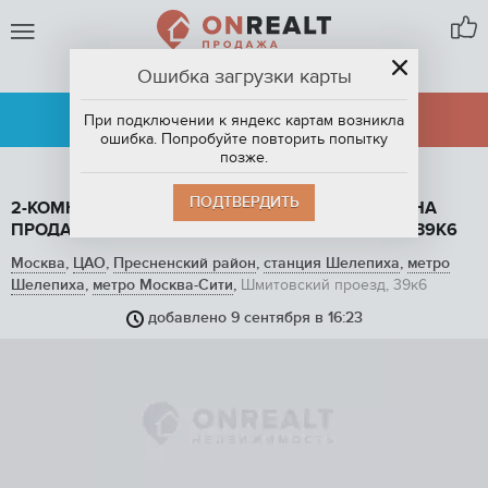
Ошибка загрузки карты
МОСКВА
АРЕНДА
ПРОДАЖА
При подключении к яндекс картам возникла
ошибка. Попробуйте повторить попытку
позже.
ПОДТВЕРДИТЬ
2-КОМНАТНАЯ КВАРТИРА, 71 М2, ЭТАЖ 19 / 42, НА
ПРОДАЖУ В МОСКВЕ, ШМИТОВСКИЙ ПРОЕЗД, 39К6
Москва
,
ЦАО
,
Пресненский район
,
станция Шелепиха
,
метро
Шелепиха
,
метро Москва-Сити
,
Шмитовский проезд, 39к6
добавлено 9 сентября в 16:23