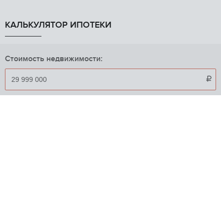
КАЛЬКУЛЯТОР ИПОТЕКИ
Стоимость недвижимости:

Первоначальный взнос:

Срок кредита в годах:
Процентная ставка:
%
Приблизительный ежемесячный платеж:
248 753
