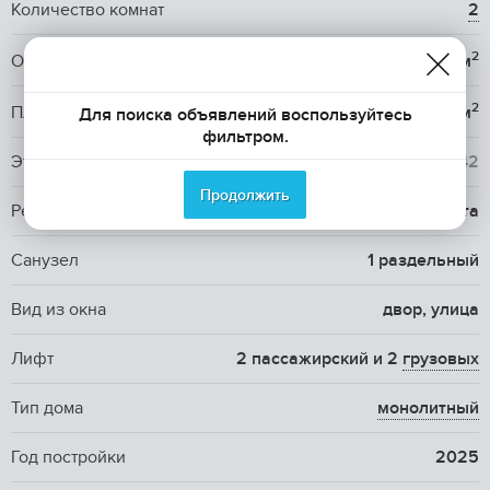
Количество комнат
2
2
Общая площадь
71 м
2
Площадь кухни
25 м
Для поиска объявлений воспользуйтесь
фильтром.
Этаж / Этажность
19
/ 42
Продолжить
Ремонт
требует ремонта
Санузел
1 раздельный
Вид из окна
двор, улица
Лифт
2 пассажирский и 2
грузовых
Тип дома
монолитный
Год постройки
2025