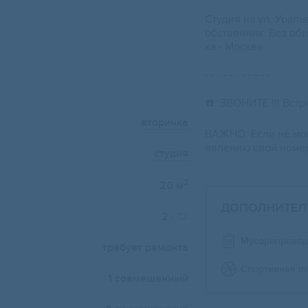
Студия на ул. Ураль
обственник. Без об
ка - Москва.
- - - - - - - - - - -
☎️ ЗВОНИТЕ !!! Встр
вторичка
ВАЖНО: Если не мож
явлению свой номер
студия
2
20 м
ДОПОЛНИТЕЛ
2
/ 12
Мусоропровод
требует ремонта
Спортивная п
1 совмещенный