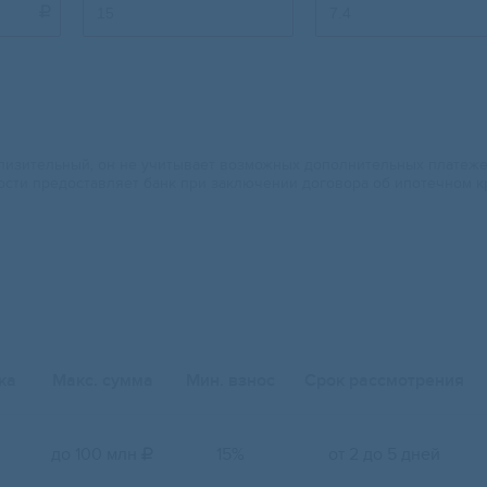

изительный, он не учитывает возможных дополнительных платежей.
ости предоставляет банк при заключении договора об ипотечном к
ка
Макс. сумма
Мин. взнос
Срок рассмотрения
до 100 млн
15%
от 2 до 5 дней
