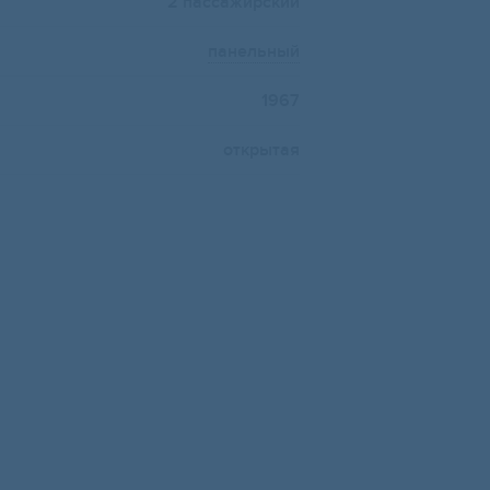
2 пассажирский
панельный
1967
открытая