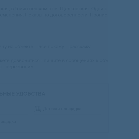
ская, в 5 мин пешком от м. Щелковская. Одни с
ременения. Показы по договоренности. Пропис
ечу на объекте – все покажу – расскажу.
ете дозвониться - пишите в сообщениях к объ
 - перезвоним.
ЬНЫЕ УДОБСТВА
Детская площадка
лощадка