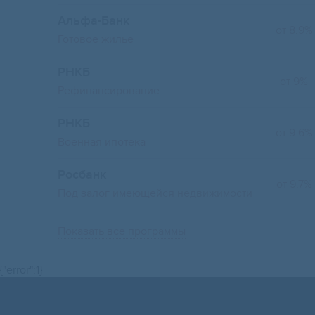
Альфа-Банк
от 8.9%
Готовое жилье
РНКБ
от 9%
Рефинансирование
РНКБ
от 9.6%
Военная ипотека
Росбанк
от 9.7%
Под залог имеющейся недвижимости
Показать все программы
{"error":1}