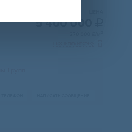
ЦЕНА
5 400 000

2
270 000
/м

Рассчитать ипотеку
м Групп
Ь ТЕЛЕФОН
НАПИСАТЬ СООБЩЕНИЕ