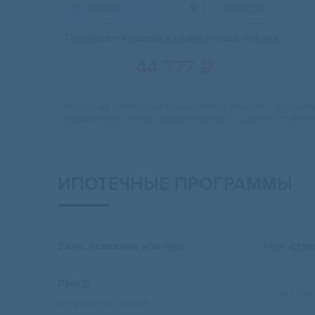

Приблизительный ежемесячный платеж:
44 777

Расчет на ипотечном калькуляторе ONREALT.RU прибл
процентную ставку, график выплат и прочие особенн
ИПОТЕЧНЫЕ ПРОГРАММЫ
Банк, название ипотеки
Мин. став
РНКБ
от 7.9%
Вторичное жилье