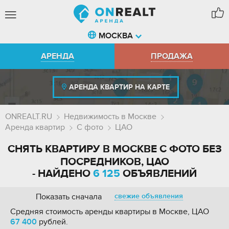
МОСКВА
АРЕНДА
ПРОДАЖА
АРЕНДА КВАРТИР НА КАРТЕ
ONREALT.RU
Недвижимость в Москве
Аренда квартир
С фото
ЦАО
СНЯТЬ КВАРТИРУ В МОСКВЕ С ФОТО БЕЗ
ПОСРЕДНИКОВ, ЦАО
- НАЙДЕНО
6 125
ОБЪЯВЛЕНИЙ
Показать сначала
свежие объявления
Средняя стоимость аренды квартиры в Москве, ЦАО
67 400
рублей.