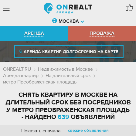
МОСКВА
АРЕНДА
ПРОДАЖА
АРЕНДА КВАРТИР ДОЛГОСРОЧНО НА КАРТЕ
ONREALT.RU
Недвижимость в Москве
Аренда квартир
На длительный срок
метро Преображенская площадь
СНЯТЬ КВАРТИРУ В МОСКВЕ НА
ДЛИТЕЛЬНЫЙ СРОК БЕЗ ПОСРЕДНИКОВ
У МЕТРО ПРЕОБРАЖЕНСКАЯ ПЛОЩАДЬ
- НАЙДЕНО
639
ОБЪЯВЛЕНИЙ
Показать сначала
свежие объявления