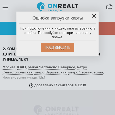
Ошибка загрузки карты
МОСКВА
АРЕНДА
ПРОДАЖА
При подключении к яндекс картам возникла
ошибка. Попробуйте повторить попытку
позже.
ПОДТВЕРДИТЬ
2-КОМНАТНАЯ КВАРТИРА, 59 М2, В АРЕНДУ НА
ДЛИТЕЛЬНЫЙ СРОК В МОСКВЕ, ЧЕРТАНОВСКАЯ
УЛИЦА, 1ВК1
Москва
,
ЮАО
,
район Чертаново Северное
,
метро
Севастопольская
,
метро Варшавская
,
метро Чертановская
,
Чертановская улица, 1Вк1
добавлено 17 сентября в 12:38