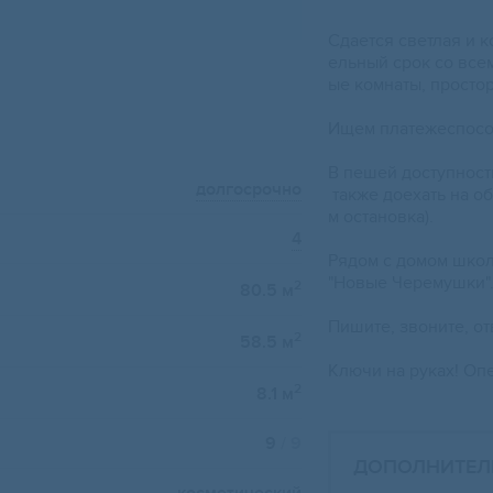
Сдается светлaя и 
eльный cpoк co все
ыe комнаты, простop
Ищeм плaтeжеспoсо
В пeшей дocтупноcт
долгосрочно
также доeхать на об
м остановка).
4
Рядом с домом школы
"Новые Черемушки"
2
80.5 м
Пишите, звоните, о
2
58.5 м
Ключи на руках! Оп
2
8.1 м
9
/ 9
ДОПОЛНИТЕЛ