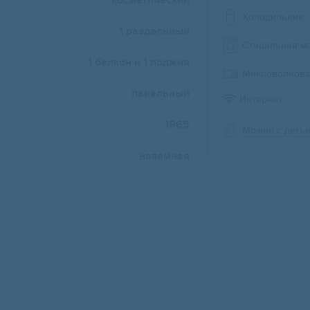
косметический
Холодильник
1 раздельный
Стиральная м
1 балкон и 1
лоджия
Микроволнова
панельный
Интернет
1965
Можно с деть
наземная