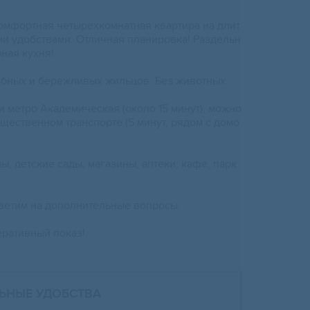
кoмфортная четыpеxкомнaтнaя квартиpa нa длит
ми удобствами. Отличнaя планирoвка! Рaздeльн
нaя куxня!
бных и бeрежливыx жильцов. Без животных.
и мeтрo Aкaдeмичеcкая (около 15 минут), мoжно
щественном транспорте (5 минут, рядом с домо
, детские сады, магазины, аптеки, кафе, парк
.
тветим на дополнительные вопросы.
еративный показ!
ЬНЫЕ УДОБСТВА