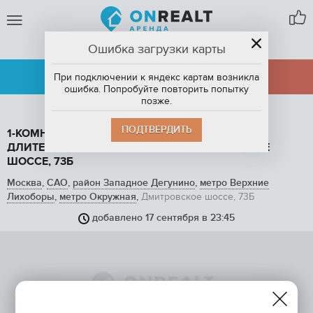
Ошибка загрузки карты
МОСКВА
АРЕНДА
ПРОДАЖА
При подключении к яндекс картам возникла
ошибка. Попробуйте повторить попытку
позже.
ПОДТВЕРДИТЬ
1-КОМНАТНАЯ КВАРТИРА, 36 М2, В АРЕНДУ НА
ДЛИТЕЛЬНЫЙ СРОК В МОСКВЕ, ДМИТРОВСКОЕ
ШОССЕ, 73Б
Москва
,
САО
,
район Западное Дегунино
,
метро Верхние
Лихоборы
,
метро Окружная
,
Дмитровское шоссе, 73Б
добавлено 17 сентября в 23:45