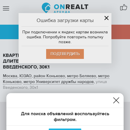
Ошибка загрузки карты
МОСКВА
АРЕНДА
ПРОДАЖА
При подключении к яндекс картам возникла
ошибка. Попробуйте повторить попытку
позже.
ПОДТВЕРДИТЬ
КВАРТИРА СТУДИЯ, 41 М2, В АРЕНДУ НА
ДЛИТЕЛЬНЫЙ СРОК В МОСКВЕ, УЛИЦА
ВВЕДЕНСКОГО, 30К1
Москва
,
ЮЗАО
,
район Коньково
,
метро Беляево
,
метро
Коньково
,
метро Университет дружбы народов
,
улица
Введенского, 30к1
добавлено 18 сентября в 21:19
Для поиска объявлений воспользуйтесь
фильтром.