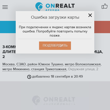
Ошибка загрузки карты
МОСКВА
АРЕНДА
ПРОДАЖА
При подключении к яндекс картам возникла
ошибка. Попробуйте повторить попытку
позже.
ПОДТВЕРДИТЬ
3-КОМНАТНАЯ КВАРТИРА, 75 М2, В АРЕНДУ НА
ДЛИТЕЛЬНЫЙ СРОК В МОСКВЕ, ОКРУЖНАЯ УЛИЦА,
2
Москва
,
СЗАО
,
район Южное Тушино
,
метро Волоколамская
,
метро Мякинино
,
станция Трикотажная
,
Окружная улица, 2
добавлено 18 сентября в 20:49