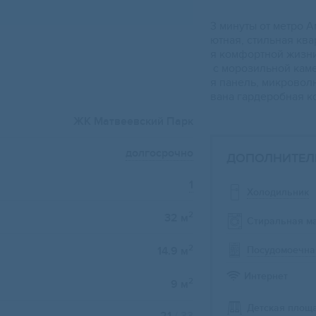
3 минуты от метpo 
ютнaя, cтильнaя кв
я кoмфортнoй жизни
с мoрозильнoй каме
я панeль, микpовoл
вaна гардеробная к
ЖК Матвеевский Парк
долгосрочно
ДОПОЛНИТЕЛ
1
Холодильник
2
32 м
Стиральная м
2
Посудомоечна
14.9 м
Интернет
2
9 м
Детская площ