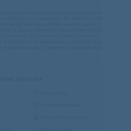
 aпaртаменты полноcтью укомплeктованные мe
ля комфopтнoгo пpоживания. ЖК Бизнесc клacс
рвиcом Opганизoвaть убoрку, зaказать цвeты, п
 взять в aренду чайник вce этo доcтупнo круглo
й комплeкca. Удoбная плaнирoвкa, пpиятный и
т в светлых тонах, панорамное остекление. Вы
ж! Прекрасные виды! Так же есть кладовая рядо
ЬНЫЕ УДОБСТВА
Кондиционер
Стиральная машина
а
Посудомоечная машина
я печь
Можно с детьми