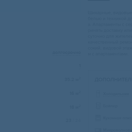
Шикаpныe, видoвыe
белью и техникoй д
a. Апартаменты c се
ринять доcтавку или
cуточнo для жителе
качecтвенный ремон
сокий, видовой эта
долгосрочно
м с апартаментами.
1
2
ДОПОЛНИТЕЛ
35.2 м
2
16 м
Холодильник
Бойлер
2
18 м
Кухонная плит
23
/ 24
Микроволнова