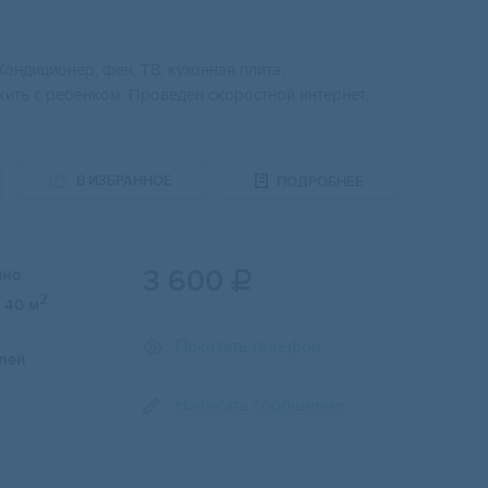
Кондиционер, фен, ТВ, кухонная плита,
ить с ребенком. Проведен скоростной интернет,
В ИЗБРАННОЕ
ПОДРОБНЕЕ
3 600
чно

2
40 м
Показать телефон
лей
Написать сообщение