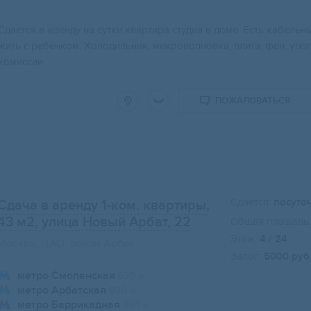
Сдается в аренду на сутки квартира студия в доме. Есть кабель
жить с ребенком. Холодильник, микроволновка, плита, фен, утюг
комиссии.
ПОЖАЛОВАТЬСЯ
Сдается:
посуто
Сдача в аренду 1-ком. квартиры,
43 м2
, улица Новый Арбат, 22
Общая площадь:
Этаж:
4 / 24
Москва, ЦАО, район Арбат
Залог:
5000 руб
метро Смоленская
630 м
метро Арбатская
800 м
метро Баррикадная
980 м