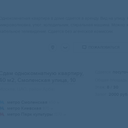
Однокомнатная квартира в доме сдается в аренду. Вид на улицу. 
микроволновка, утюг, холодильник, стиральная машина. Можно ж
кабельное телевидение. Сдается без агентской комиссии.
ПОЖАЛОВАТЬСЯ
Сдается:
посуто
Сдам однокомнатную квартиру,
40 м2
, Смоленская улица, 10
Общая площадь:
Этаж:
8 / 30
Москва, ЦАО, район Арбат
Залог:
2000 руб
метро Смоленская
450 м
метро Киевская
870 м
метро Парк культуры
1570 м