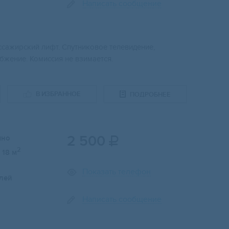
Написать сообщение
ссажирский лифт. Спутниковое телевидение,
бжение. Комиссия не взимается.
В ИЗБРАННОЕ
ПОДРОБНЕЕ
2 500
чно

2
18 м
Показать телефон
лей
Написать сообщение