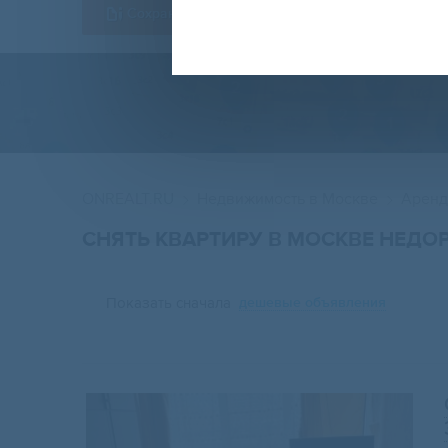
Сохранить форму
ONREALT.RU
Недвижимость в Москве
Аренд
СНЯТЬ КВАРТИРУ В МОСКВЕ НЕДО
Показать сначала
дешевые объявления