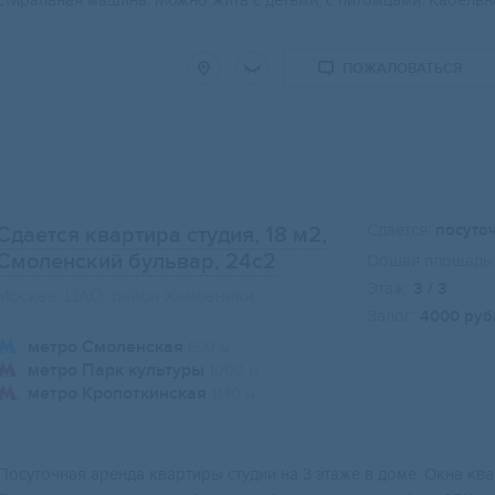
стиральная машина. Можно жить с детьми, с питомцами. Кабельно
ПОЖАЛОВАТЬСЯ
Сдается:
посуто
Сдается квартира студия, 18 м2
,
Смоленский бульвар, 24с2
Общая площадь:
Этаж:
3 / 3
Москва, ЦАО, район Хамовники
Залог:
4000 руб
метро Смоленская
690 м
метро Парк культуры
1000 м
метро Кропоткинская
1140 м
Посуточная аренда квартиры студии на 3 этаже в доме. Окна кв