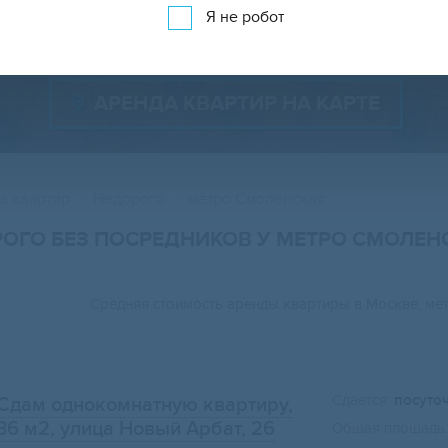
Показать 475 объявлений
Показать на карте
Я не робот
АРЕНДА КВАРТИР НА КАРТЕ
а квартир
Недорого
метро Смоленская
РОГО БЕЗ ПОСРЕДНИКОВ У МЕТРО СМОЛЕ
Средняя стоимость аренды квартиры в Москве, м
Сдается:
посуто
Сдам однокомнатную квартиру,
36 м2
, улица Новый Арбат, 26
Общая площадь: