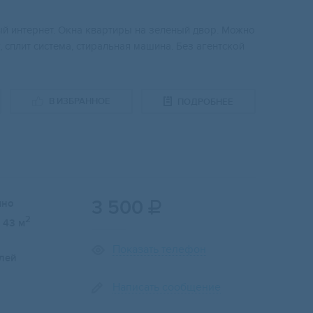
ный интернет. Окна квартиры на зеленый двор. Можно
, сплит система, стиральная машина. Без агентской
В ИЗБРАННОЕ
ПОДРОБНЕЕ
3 500
чно

2
43 м
Показать телефон
лей
Написать сообщение