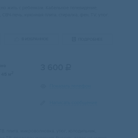
жно жить с ребенком. Кабельное телевидение,
СВЧ-печь, кухонная плита, стиралка, фен, TV, утюг.
В ИЗБРАННОЕ
ПОДРОБНЕЕ
3 600
чно

2
45 м
Показать телефон
Написать сообщение
ТВ, плита, микроволновка, утюг, холодильник,