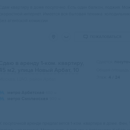
Сдам квартиру в доме посуточно. Есть один балкон, лоджия. Мо
скоростной интернет. Имеется вся бытовая техника: холодильник, 
Без агентской комиссии.
ПОЖАЛОВАТЬСЯ
Сдается:
посуто
Сдаю в аренду 1-ком. квартиру,
45 м2
, улица Новый Арбат, 10
Общая площадь:
Этаж:
4 / 24
Москва, ЦАО, район Арбат
метро Арбатская
480 м
метро Смоленская
900 м
К посуточной аренде предлагается 1-ком. квартира в доме. Фен, 