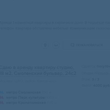
Аренда 1-комнатной квартиры в кирпичном доме. В подъезде па
телефон. Квартира обставлена мебелью. Коммуникации: газосна
ПОЖАЛОВАТЬСЯ
Сдается:
посуто
Сдаю в аренду квартиру студию,
18 м2
, Смоленский бульвар, 24с2
Общая площадь:
Этаж:
3 / 3
Москва, ЦАО, район Хамовники
Залог:
4000 руб
метро Смоленская
690 м
метро Парк культуры
1000 м
метро Кропоткинская
1140 м