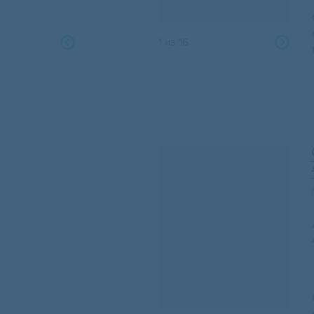
1
из
16