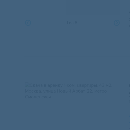
1
из
5