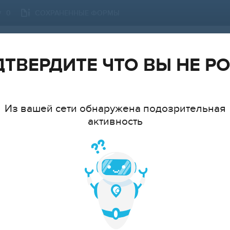
СОХРАНЕННЫЕ ФОРМЫ
0
МОСКВА
СМЕНИТЬ ГОРОД
ТВЕРДИТЕ ЧТО ВЫ НЕ Р
Из вашей сети обнаружена подозрительная
активность
ТИП
АТ
cтудия
1
2
3
4
5
6+
ЦЕ