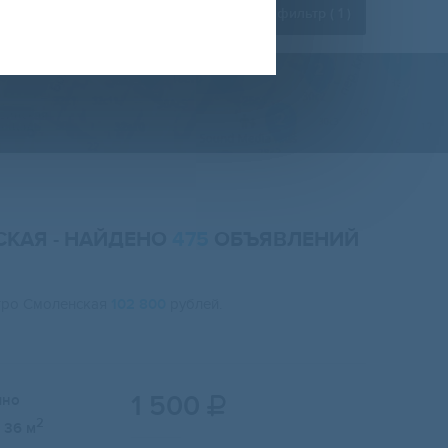
Расширенный фильтр (
1
)
НСКАЯ
- НАЙДЕНО
475
ОБЪЯВЛЕНИЙ
етро Смоленская
102 800
рублей.
1 500
чно

2
36 м