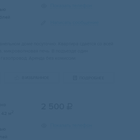
Показать телефон
лью
блей
Написать сообщение
анельном доме посуточно. Квартира сдается со всей
а, микроволновая печь. В подъезде один
газопровод. Аренда без комиссии.
В ИЗБРАННОЕ
ПОДРОБНЕЕ
2 500
чно

2
42 м
Показать телефон
лью
лей