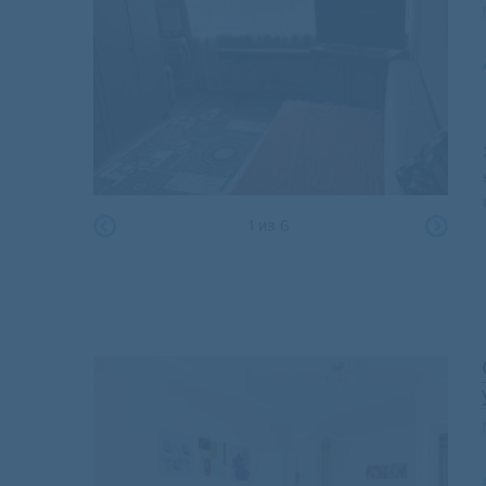
1
из
6