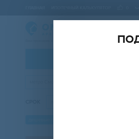
ГЛАВНАЯ
ИПОТЕЧНЫЙ КАЛЬКУЛЯТОР
0
ПОД
Ваш проводник в мире Недвижимости
АРЕНДА
метро Смоленская
СРОК
КОМН
любой
дешевые объявления