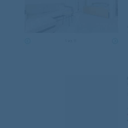
1
из
11