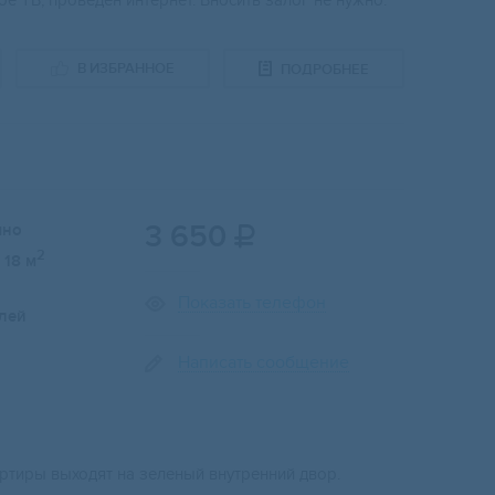
е ТВ, проведен интернет. Вносить залог не нужно.
В ИЗБРАННОЕ
ПОДРОБНЕЕ
3 650
чно

2
18 м
Показать телефон
лей
Написать сообщение
артиры выходят на зеленый внутренний двор.