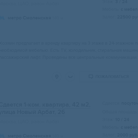
Этаж:
3 / 24
Москва, ЦАО, район Арбат
Мебель:
с мебе
Залог:
22500 ру
метро Смоленская
510 м
Свернуть карту
Хозяин предлагает в аренду квартиру на 3 этаже в 24-этажном п
необходимой мебелью. Есть TV, холодильник, стиральная машин
пассажирский лифт. Проведены все центральные коммуникации: 
ПОЖАЛОВАТЬСЯ
Сдается:
посуто
Сдается 1-ком. квартира, 42 м2
,
улица Новый Арбат, 26
Общая площадь:
Этаж:
10 / 24
Москва, ЦАО, район Арбат
Мебель:
с мебе
Залог:
2000 руб
метро Смоленская
510 м