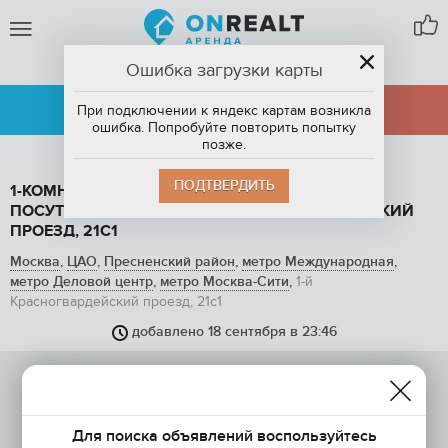
Ошибка загрузки карты
МОСКВА
АРЕНДА
ПРОДАЖА
При подключении к яндекс картам возникла
ошибка. Попробуйте повторить попытку
позже.
ПОДТВЕРДИТЬ
1-КОМНАТНАЯ КВАРТИРА, 100 М2, В АРЕНДУ
ПОСУТОЧНО В МОСКВЕ, 1-Й КРАСНОГВАРДЕЙСКИЙ
ПРОЕЗД, 21С1
Москва
,
ЦАО
,
Пресненский район
,
метро Международная
,
метро Деловой центр
,
метро Москва-Сити
,
1-й
Красногвардейский проезд, 21с1
добавлено 18 сентября в 23:46
Для поиска объявлений воспользуйтесь