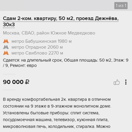
1
из
1
Сдам 2-ком. квартиру, 50 м2, проезд Дежнёва,
30к3
Москва, СВАО, район Южное Медведково
метро Бабушкинская
1980 м
метро Отрадное
2060 м
метро Свиблово
2270 м
Сдается: на длительный срок, Общая площадь: 50 м2, Этаж: 9
/ 9, Ремонт: евро
90 000

В аренду комфортабельная 2к. квартира в отличном
состоянии на 9 этаже в 9-этажном монолитном доме.
Установлены бытовые приборы: сплит система,
посудомоечная машина, телевизор, кухонная плита,
микроволновая печь, холодильник, стиралка. Можно