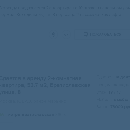
В аренду предлагается 2к. квартира на 10 этаже в панельном до
лоджия. Холодильник, TV. В подъезде 2 пассажирских лифта.
ПОЖАЛОВАТЬСЯ
Сдается:
на дли
Сдается в аренду 2-комнатная
квартира, 53.7 м2
, Братиславская
Общая площадь:
улица, 8
Этаж:
13 / 17
Мебель:
с мебе
Москва, ЮВАО, район Марьино
Залог:
73000 ру
метро Братиславская
390 м