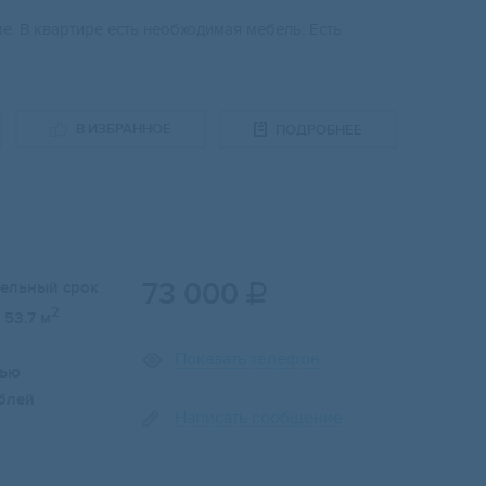
ме. В квартире есть необходимая мебель. Есть
В ИЗБРАННОЕ
ПОДРОБНЕЕ
73 000
тельный срок

2
53.7 м
Показать телефон
лью
блей
Написать сообщение