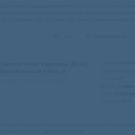
Длительная аренда двухкомнатной квартиры на 13 этаже в панел
качественной мебелью для проживания. Лоджия. Холодильник, 
газ. В подъезде один грузовой лифт, два пассажирских лифта. К
ПОЖАЛОВАТЬСЯ
Сдается:
на дли
Сдается 1-ком. квартира, 38 м2
,
Каргопольская улица, 6
Общая площадь:
Этаж:
1 / 17
Москва, СВАО, район Отрадное
Мебель:
с мебе
Залог:
47000 ру
Комиссия:
50 %
К аренде предлагается однокомнатная квартира в панельном до
пассажирский лифт, один грузовой лифт.