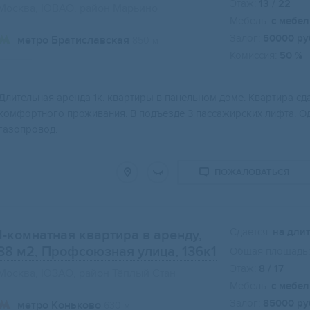
Этаж:
13 / 22
Москва, ЮВАО, район Марьино
Мебель:
с мебе
Залог:
50000 ру
метро Братиславская
850 м
Комиссия:
50 %
Свернуть карту
Длительная аренда 1к. квартиры в панельном доме. Квартира сд
комфортного проживания. В подъезде 3 пассажирских лифта. Од
газопровод.
ПОЖАЛОВАТЬСЯ
Сдается:
на дли
1-комнатная квартира в аренду,
38 м2
, Профсоюзная улица, 136к1
Общая площадь:
Этаж:
8 / 17
Москва, ЮЗАО, район Тёплый Стан
Мебель:
с мебе
Залог:
85000 ру
метро Коньково
630 м