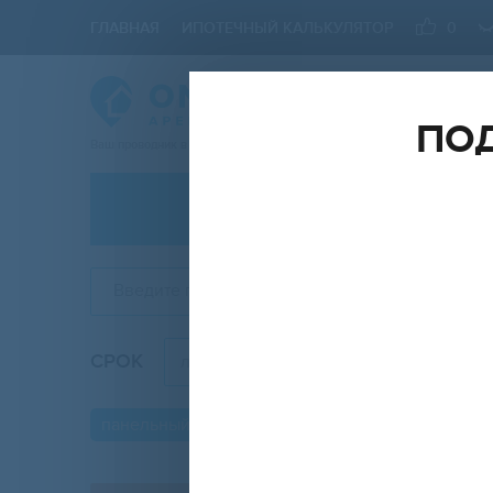
ГЛАВНАЯ
ИПОТЕЧНЫЙ КАЛЬКУЛЯТОР
0
ПОД
Ваш проводник в мире Недвижимости
АРЕНДА
Введите город, округ, район, метро, ЖК, улицу
СРОК
КОМН
любой
панельный