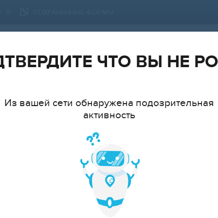
СОХРАНЕННЫЕ ФОРМЫ
0
МОСКВА
СМЕНИТЬ ГОРОД
ТВЕРДИТЕ ЧТО ВЫ НЕ Р
Из вашей сети обнаружена подозрительная
активность
ТИП
АТ
cтудия
1
2
3
4
5
6+
ЦЕ