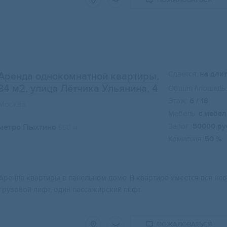
ПОЖАЛОВАТЬСЯ
Сдается:
на дли
Аренда однокомнатной квартиры,
34 м2
, улица Лётчика Ульянина, 4
Общая площадь:
Этаж:
6 / 18
Москва
Мебель:
с мебе
Залог:
50000 ру
метро Пыхтино
650 м
Комиссия:
50 %
Аренда квартиры в панельном доме. В квартире имеется вся нео
грузовой лифт, один пассажирский лифт.
ПОЖАЛОВАТЬСЯ