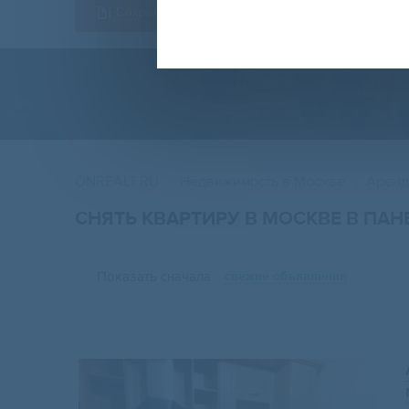
Сохранить форму
ONREALT.RU
Недвижимость в Москве
Аренд
СНЯТЬ КВАРТИРУ В МОСКВЕ В ПА
Показать сначала
свежие объявления