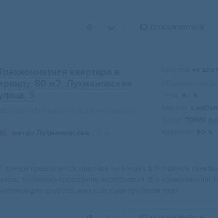
ПОЖАЛОВАТЬСЯ
Сдается:
на дли
Трехкомнатная квартира в
аренду, 80 м2
, Лухмановская
Общая площадь:
улица, 5
Этаж:
6 / 9
Мебель:
с мебе
Москва, ВАО, район Косино-Ухтомский
Залог:
70000 ру
Комиссия:
60 %
метро Лухмановская
770 м
К аренде предлагается квартира на 6 этаже в 9-этажном панель
месяц, возможно проведение мероприятий. Все коммуникации: г
мебелью для удобства жильцов. Один грузовой лифт.