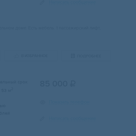
Написать сообщение
льном доме. Есть мебель. 1 пассажирский лифт,
В ИЗБРАННОЕ
ПОДРОБНЕЕ
85 000
тельный срок

2
53 м
Показать телефон
лью
блей
Написать сообщение