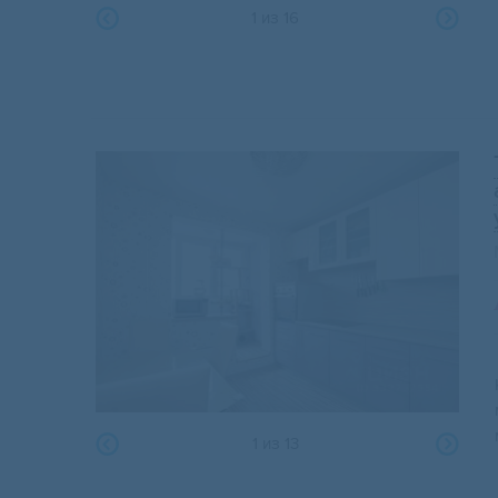
1
из
16
1
из
13