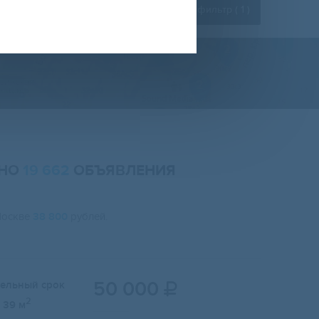
Расширенный фильтр (
1
)
ЕНО
19 662
ОБЪЯВЛЕНИЯ
Москве
38 800
рублей.
50 000
тельный срок

2
39 м