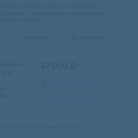
ьном доме. Квартира сдается с необходимой
посудомойка, стиральная машина. Коммуникации:
омиссия не взимается.
В ИЗБРАННОЕ
ПОДРОБНЕЕ
47 000
тельный срок

2
38 м
Показать телефон
лью
блей
Написать сообщение
ме. Квартира меблирована. В подъезде