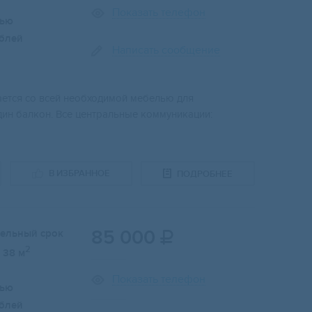
Показать телефон
лью
блей
Написать сообщение
ается со всей необходимой мебелью для
ин балкон. Все центральные коммуникации:
В ИЗБРАННОЕ
ПОДРОБНЕЕ
85 000
тельный срок

2
38 м
Показать телефон
лью
блей