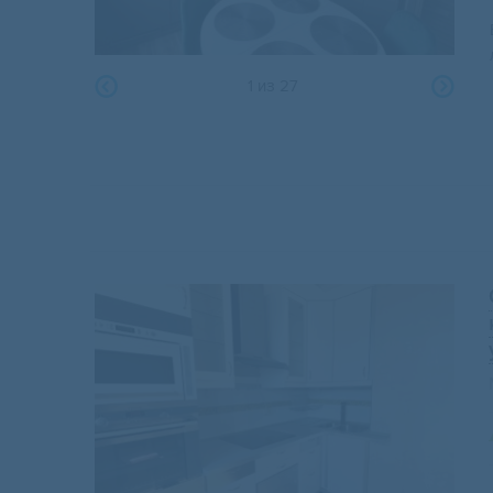
1
из
27