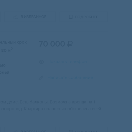
В ИЗБРАННОЕ
ПОДРОБНЕЕ
70 000
тельный срок

2
80 м
Показать телефон
лью
блей
Написать сообщение
ном доме. Есть балконы. Возможна аренда на 1
азопровод. Квартира полностью обставлена всей