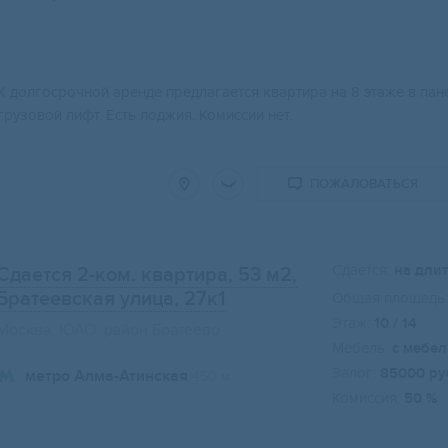
К долгосрочной аренде предлагается квартира на 8 этаже в пане
грузовой лифт. Есть лоджия. Комиссии нет.
ПОЖАЛОВАТЬСЯ
Сдается:
на дли
Сдается 2-ком. квартира, 53 м2
,
Братеевская улица, 27к1
Общая площадь:
Этаж:
10 / 14
Москва, ЮАО, район Братеево
Мебель:
с мебе
Залог:
85000 ру
метро Алма-Атинская
450 м
Комиссия:
50 %