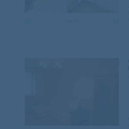
1
из
23