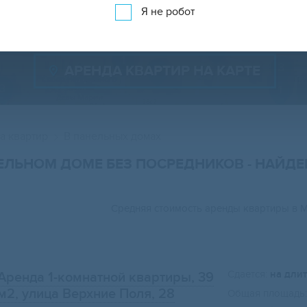
Показать 19 662 объявления
Показать на карте
Я не робот
АРЕНДА КВАРТИР НА КАРТЕ
а квартир
В панельных домах
НЕЛЬНОМ ДОМЕ БЕЗ ПОСРЕДНИКОВ
- НАЙД
Средняя стоимость аренды квартиры в 
Сдается:
на дли
Аренда 1-комнатной квартиры, 39
м2
, улица Верхние Поля, 28
Общая площадь: