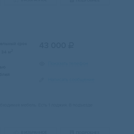
В ИЗБРАННОЕ
ПОДРОБНЕЕ
43 000
тельный срок

2
34 м
Показать телефон
лью
блей
Написать сообщение
бходимая мебель. Есть 1 лоджия. В подъезде
В ИЗБРАННОЕ
ПОДРОБНЕЕ