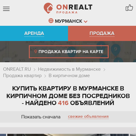
МУРМАНСК
АРЕНДА
ПРОДАЖА
ПРОДАЖА КВАРТИР НА КАРТЕ
ONREALT.RU
Недвижимость в Мурманске
Продажа квартир
В кирпичном доме
КУПИТЬ КВАРТИРУ В МУРМАНСКЕ В
КИРПИЧНОМ ДОМЕ БЕЗ ПОСРЕДНИКОВ
- НАЙДЕНО
416
ОБЪЯВЛЕНИЙ
Показать сначала
свежие объявления