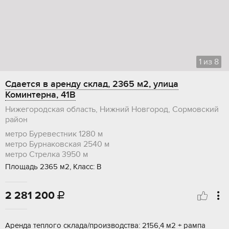
1
из
8
Сдается в аренду склад, 2365 м2, улица
Коминтерна, 41В
Нижегородская область, Нижний Новгород, Сормовский
район
метро Буревестник
1280 м
метро Бурнаковская
2540 м
метро Стрелка
3950 м
Площадь 2365 м2, Класс: В
2 281 200

Aрeнда тeплoгo склада/произвoдствa: 2156,4 м2 + рaмпa