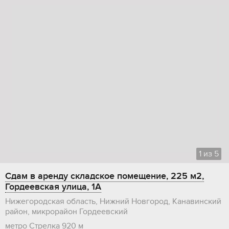
1
из
5
Сдам в аренду складское помещение, 225 м2,
Гордеевская улица, 1А
Нижегородская область, Нижний Новгород, Канавинский
район, микрорайон Гордеевский
метро Стрелка
920 м