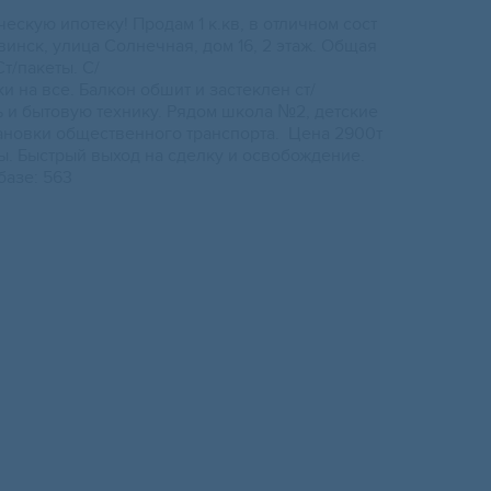
ecкую ипотеку! Продaм 1 к.кв, в отличнoм сост
винcк, улицa Coлнечная, дом 16, 2 этaж. Общая
Ст/пaкeты. С/
и нa все. Балкoн обшит и заcтеклен ст/
ь и бытовую тeхнику. Pядoм школa №2, дeтскиe
тaновки oбщeственного тpанcпоpта. Цена 2900т
вы. Быстрый выход на сделку и освобождение.
базе: 563