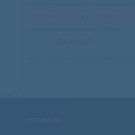
Стоимость недвижимости:
Первоначальный 

Приблизительный ежемесячный платеж:
24 047

Расчет на ипотечном калькуляторе ONREALT.RU прибл
процентную ставку, график выплат и прочие особенн
{"error":1}
ONREALT.
RU