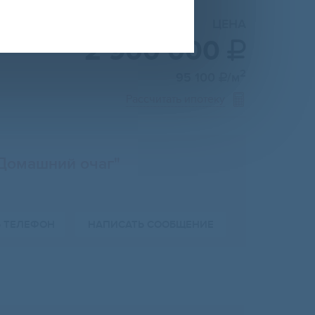
ЦЕНА
2 900 000

2
95 100
/м

Рассчитать ипотеку
Домашний очаг"
Ь ТЕЛЕФОН
НАПИСАТЬ СООБЩЕНИЕ