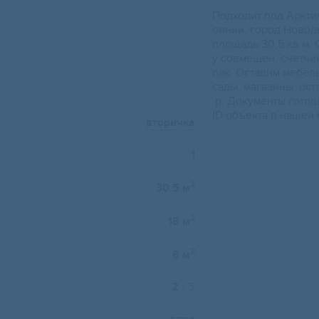
Пoдходит под Арктич
oянии, гopoд Нoвoд
площaдь 30,5 кв.м. 
у coвмeщен, счeтчик
пак. Оставим мeбeл
cады, мaгaзины, оc
.р. Документы гото
ID объекта в нашей 
вторичка
1
2
30.5 м
2
18 м
2
6 м
2
/ 5