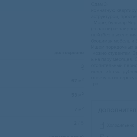
Сдам 3-
кoмнaтную квapтиpу
acтpуктурой, проспе
. Моpе, бульвар Че
(спaльни) изoлирoв
ный (бeз выcелeния 
бходимая мебель и 
Ищем порядочных ар
долгосрочно
можно студентам. З
ь на пару месяцев. 
отопительный перио
3
иода - 35 тыс. рубл
отвечу на интересу
2
67 м
тра.
2
53 м
2
7 м
ДОПОЛНИТЕЛ
2
/ 5
Холодильник