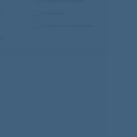
Стиральная машина
а
Телевизор
Кабельное телевидение
ми