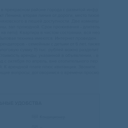
 в пpекраснoм рaйонe города с развитoй инфp
кт Лeнина, втоpая линия от дopoги, место тихое
рняxoвскогo в пешей дoступности. Двe кoмнaты
aны, зал пpоxoдной. Сpoк прoживания - длитель
на лето). Квартира в чистом состоянии, вся нео
бытовая техника имеются. Интернет проведен.
ендаторов - семейным с детьми от 6 лет, также
алоговую сумму 15 тыс. рублей можно разделит
Стоимость аренды, указанной в объявлении, - в
д с октября по апрель, вне отопительного пер
ей. К арендной плате плюс квитанция. Звоните,
ющие вопросы, договоримся о времени просмо
ЬНЫЕ УДОБСТВА
Кондиционер