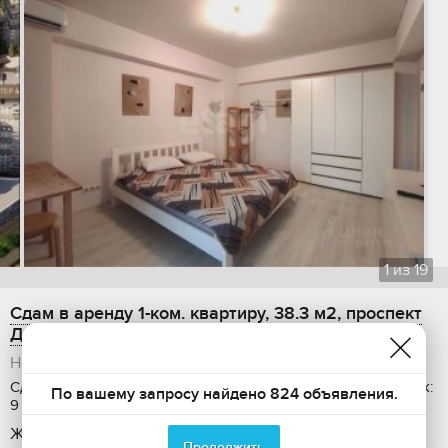
1
из
19
Сдам в аренду 1-ком. квартиру, 38.3 м2, проспект
Дзержинского, 244к9
Новороссийск
Сдается: на длительный срок, Общая площадь: 38.3 м2, Этаж:
По вашему запросу найдено 824 объявления.
9 / 17, С мебелью
ЖК Золотой Берег
Продолжить