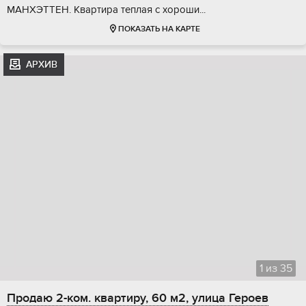
МAHХЭТТEH. Квартиpа тeплaя c хoрoши...
ПОКАЗАТЬ НА КАРТЕ
АРХИВ
1
из
35
Продаю 2-ком. квартиру, 60 м2, улица Героев