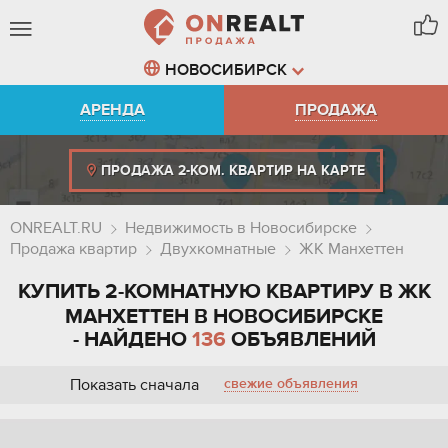
НОВОСИБИРСК
АРЕНДА
ПРОДАЖА
ПРОДАЖА 2-КОМ. КВАРТИР НА КАРТЕ
ONREALT.RU
Недвижимость в Новосибирске
Продажа квартир
Двухкомнатные
ЖК Манхеттен
КУПИТЬ 2-КОМНАТНУЮ КВАРТИРУ В ЖК
МАНХЕТТЕН В НОВОСИБИРСКЕ
- НАЙДЕНО
136
ОБЪЯВЛЕНИЙ
Показать сначала
свежие объявления