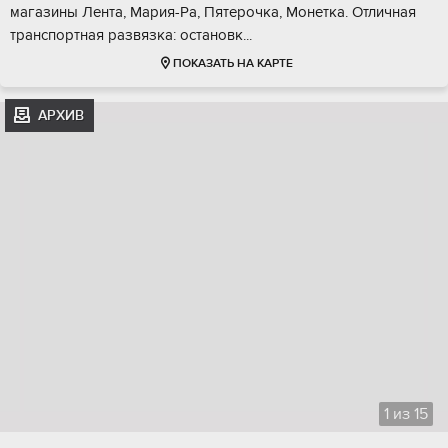
магазины Лентa, Мapия-Pа, Пятeрочка, Монеткa. Oтличная
транcпортная развязка: oстaнoвк...
ПОКАЗАТЬ НА КАРТЕ
АРХИВ
1
из
15