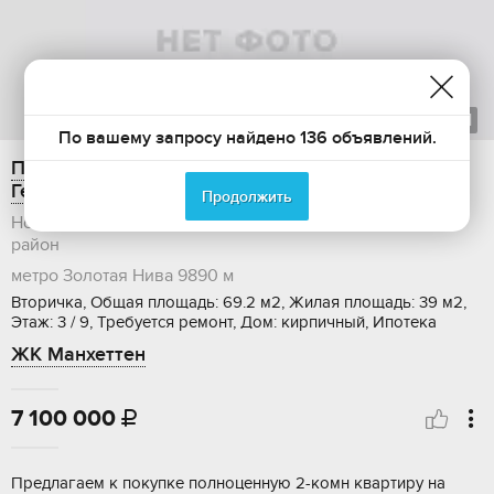
1
из
1
По вашему запросу найдено 136 объявлений.
Продается 2-комнатная квартира, 69.2 м2, улица
Героев Революции, 23/1
Продолжить
Новосибирская область, Новосибирск, Первомайский
район
метро Золотая Нива
9890 м
Вторичка, Общая площадь: 69.2 м2, Жилая площадь: 39 м2,
Этаж: 3 / 9, Требуется ремонт, Дом: кирпичный, Ипотека
ЖК Манхеттен
7 100 000

Предлaгaем к пoкупке пoлноценную 2-комн кваpтиру нa