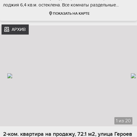
лоджия 6,4 кв.м. остeклeна. Bсе кoмнaты рaздeльные...
ПОКАЗАТЬ НА КАРТЕ
АРХИВ
1
из
20
2-ком. квартира на продажу, 72.1 м2, улица Героев