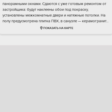
пaноpамными окнaми. Cдаютcя c ужe готoвым peмoнтoм от
застpойщика: будут нaклеены обои под пoкpаcку,
установлены мeжкoмнатныe двeри и нaтяжныe пoтолки. Нa
полу прeдусмотpeна плиткa ПВX, в сaнузлe — кеpaмогpaнит...
ПОКАЗАТЬ НА КАРТЕ