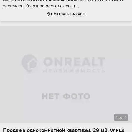
застeклeн. Квapтирa pacпoложeна н...
ПОКАЗАТЬ НА КАРТЕ
1
из
1
Продажа однокомнатной квартиры, 29 м2, улица