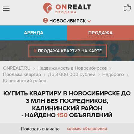
НОВОСИБИРСК
АРЕНДА
ПРОДАЖА
ПРОДАЖА КВАРТИР НА КАРТЕ
ONREALT.RU
Недвижимость в Новосибирске
Продажа квартир
До 3 000 000 рублей
Недорого
Калининский район
КУПИТЬ КВАРТИРУ В НОВОСИБИРСКЕ ДО
3 МЛН БЕЗ ПОСРЕДНИКОВ,
КАЛИНИНСКИЙ РАЙОН
- НАЙДЕНО
150
ОБЪЯВЛЕНИЙ
Показать сначала
свежие объявления