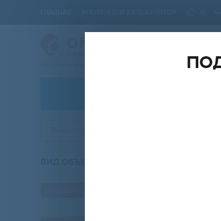
ГЛАВНАЯ
ИПОТЕЧНЫЙ КАЛЬКУЛЯТОР
0
ПОД
Ваш проводник в мире Недвижимости
АРЕНДА
Введите район, улицу, ЖК
ВИД ОБЪЕКТА
КО
вторичка
дешевые объявления