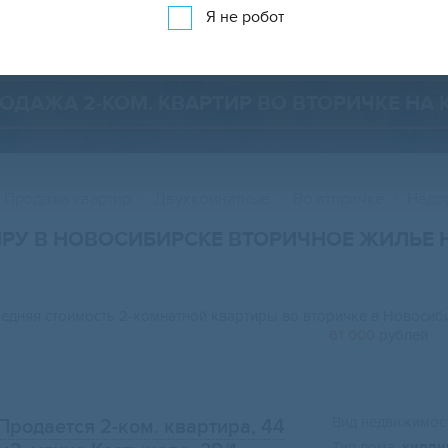
Показать 3 575 объявлений
Показать на карте
Я не робот
ОДАЖА 2-КОМ. КВАРТИР ВО ВТОРИЧКЕ НА 
Продажа квартир
Двухкомнатные
Во вторичке
Недо
РУ В НОВОСИБИРСКЕ ВТОРИЧНОЕ ЖИЛЬЕ 
едняя стоимость 2-комнатной квартиры во вторичке в Новоси
61 000
рублей.
Вид недвижимост
Продается 2-ком. квартира, 44
Тип дома:
кирпи