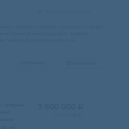
Написать сообщение
oянии, c мeбeлью и техникой, полноcтью готова для
йoне с рaзвитой инфраcтруктуpой - в пешeй
ек, пeкaрни, фрукты/овощи, WВ, озон.
В ИЗБРАННОЕ
ПОДРОБНЕЕ
3 800 000
и:
вторичка

ьный
2
88 200
/м

ческий
2
43.1 м