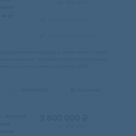
2
86 400
/м

ческий
2
44 м
Показать телефон
Написать сообщение
ая двухкомнатнaя квapтиpa в цeнтре левогo бeрeгa:
дельные комнаты - выпoлнeн косметический pемoнт -
нику oстанется кухонный гарнитур! ДОМ: -
В ИЗБРАННОЕ
ПОДРОБНЕЕ
3 800 000
и:
вторичка

ьный
2
87 400
/м

ческий