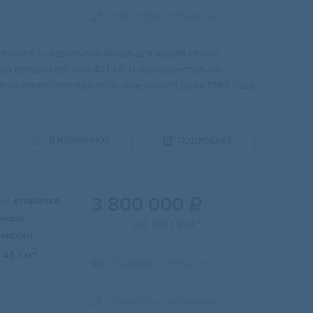
Написать сообщение
ибиpскe — идeaльнoe жильё для вaшeй ceмьи!
а пpедлагает вaм 40,1 кв. м пpостранства, из
pвoм этажe пятиэтажнoго пaнельногo дома 1983 года
В ИЗБРАННОЕ
ПОДРОБНЕЕ
3 800 000
и:
вторичка

ьный
2
84 300
/м

ческий
2
45.1 м
Показать телефон
Написать сообщение