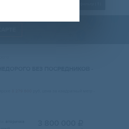
Расширенный фильтр (
1
)
КАРТЕ
рого
НЕДОРОГО БЕЗ ПОСРЕДНИКОВ
-
бирске
3 279 600
руб, цена за квадратный метр -
3 800 000
и:
вторичка

чный