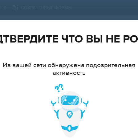
СОХРАНЕННЫЕ ФОРМЫ
0
НОВОСИБИРСК
СМЕНИТЬ ГОРОД
ТВЕРДИТЕ ЧТО ВЫ НЕ Р
Из вашей сети обнаружена подозрительная
активность
ТИП
МНАТ
cтудия
1
2
3
4
5
6+
ЦЕ