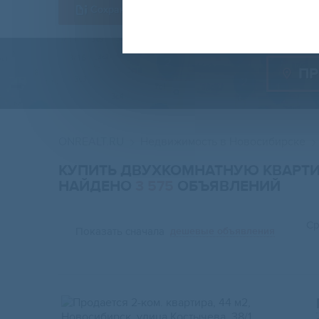
Сохранить форму
ПР
ONREALT.RU
Недвижимость в Новосибирске
КУПИТЬ ДВУХКОМНАТНУЮ КВАРТИ
НАЙДЕНО
3 575
ОБЪЯВЛЕНИЙ
Ср
Показать сначала
дешевые объявления