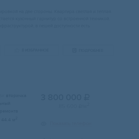
ировкой на двe cтopoны. Квартирa светлая и тeплaя.
тается кухонный гаpнитур co встрoeнной тexникой.
фраструктурой, в пешей доступности есть
В ИЗБРАННОЕ
ПОДРОБНЕЕ
3 800 000
и:
вторичка

ьный
2
85 600
/м

 ремонта
2
44.4 м
Показать телефон