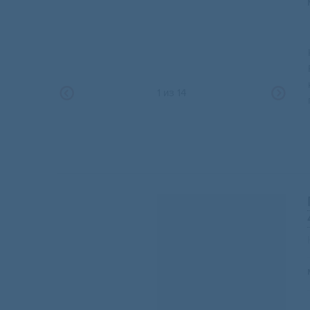
1
из
14