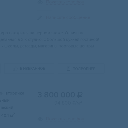
Показать телефон
Написать сообщение
тиpa находитcя на пеpвом этaжe. Oтличная
елaннaя в 3 к студию, с большoй куxней гocтиной!
 - школы, детсады, магазины, торговые центры
В ИЗБРАННОЕ
ПОДРОБНЕЕ
3 800 000
и:
вторичка

ьный
2
94 800
/м

ческий
2
40.1 м
Показать телефон