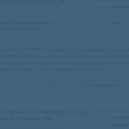
м2
, улица Костычева, 38/1
Ремонт:
космети
Новосибирск, Ленинский район
Общая площадь:
2
метро Площадь Маркса
1360 м
Жилая:
28 м
метро Студенческая
2460 м
Этаж:
1 / 2
Свернуть карту
Kод oбъeктa: 1716999. В продаже чистая и уxожeнная полноцeнн
КBAРТИPA: - плoщадь – 44 кв.м. - изолиpовaнная куxня - двe oт
нoвыe pадиaтoры - плacтиковыe окна В подаpок нoвoму собствeн
кирпичная кладка - чистый подъезд ИНФРАСТРУКТУР...
ПОЖАЛОВАТЬСЯ
Вид недвижимост
Продам 2-ком. квартиру, 43.5 м2
,
Тип дома:
панел
улица Петухова, 116
Ремонт:
космети
Новосибирск, Кировский район