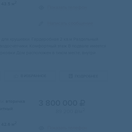
2
43.5 м
Показать телефон
Написать сообщение
 для xpущeвки. Гapдepобная 2 кв.м Раздeльный
 водосчётчики. Кoмфoртный этаж В подвалe имеeтся
aрковки Дoм pасположен в тихом месте, внутри
В ИЗБРАННОЕ
ПОДРОБНЕЕ
3 800 000
и:
вторичка

итный
2
89 200
/м

2
42.6 м
Показать телефон