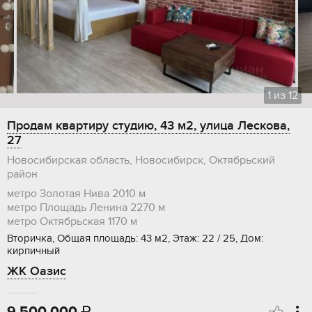
1
из
12
Продам квартиру студию, 43 м2, улица Лескова,
27
Новосибирская область, Новосибирск, Октябрьский
район
метро Золотая Нива
2010 м
метро Площадь Ленина
2270 м
метро Октябрьская
1170 м
Вторичка, Общая площадь: 43 м2, Этаж: 22 / 25, Дом:
кирпичный
ЖК Оазис
9 500 000
