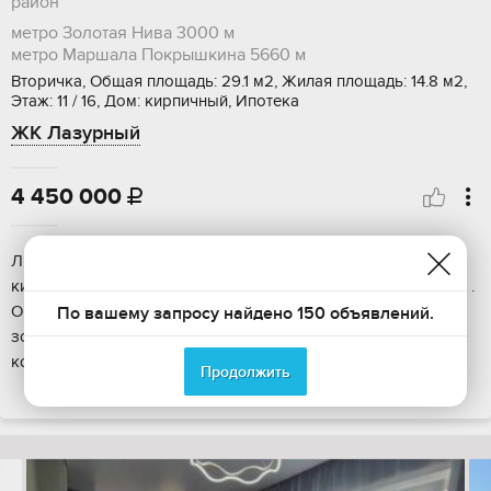
район
метро Золотая Нива
3000 м
метро Маршала Покрышкина
5660 м
Вторичка, Общая площадь: 29.1 м2, Жилая площадь: 14.8 м2,
Этаж: 11 / 16, Дом: кирпичный, Ипотека
ЖК Лазурный
4 450 000

ЛИЧНО продаю квартиру без агентств: Судия 29,1 м кв. В
кирпичном доме ЖК Лазурный 2017 года постройки. 11 этаж .
Окна выходят на юго-восток, юго-запад, вид на зеленую
По вашему запросу найдено 150 объявлений.
зону, лес. Много света в квартире. Большой балкон 7 кв м.,
который можн...
Продолжить
ПОКАЗАТЬ НА КАРТЕ