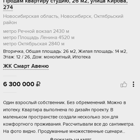
Продам квартиру студию, 26 м2, улица Кирова,
274
Новосибирская область, Новосибирск, Октябрьский
район
метро Речной вокзал
2430 м
метро Площадь Ленина
4520 м
метро Октябрьская
2840 м
Вторичка, Общая площадь: 26 м2, Жилая площадь: 14 м2,
Этаж: 12 / 26, Дом: монолитный, Ипотека
ЖК Смарт Авеню
6 300 000

Один взрослый собственник. Без обременений. Можно в
ипотеку. Квартира выполнена по дизайн проекту. В
маленьком пространстве создали несколько зон для
комфортного проживания. Рассчитывали все до сантиметра.
На фото видно. Продуманные множественные сценари...