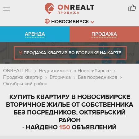
НОВОСИБИРСК
АРЕНДА
ПРОДАЖА
ПРОДАЖА КВАРТИР ВО ВТОРИЧКЕ НА КАРТЕ
ONREALT.RU
Недвижимость в Новосибирске
Продажа квартир
Вторичка
Без посредников
Октябрьский район
КУПИТЬ КВАРТИРУ В НОВОСИБИРСКЕ
ВТОРИЧНОЕ ЖИЛЬЕ ОТ СОБСТВЕННИКА
БЕЗ ПОСРЕДНИКОВ, ОКТЯБРЬСКИЙ
РАЙОН
- НАЙДЕНО
150
ОБЪЯВЛЕНИЙ