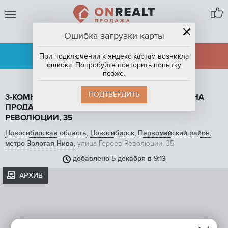
Ошибка загрузки карты
НОВОСИБИРСК
АРЕНДА
ПРОДАЖА
При подключении к яндекс картам возникла
ошибка. Попробуйте повторить попытку
позже.
ПОДТВЕРДИТЬ
3-КОМНАТНАЯ КВАРТИРА, 88 М2, ЭТАЖ 12 / 16, НА
ПРОДАЖУ В НОВОСИБИРСКЕ, УЛИЦА ГЕРОЕВ
РЕВОЛЮЦИИ, 35
Новосибирская область
,
Новосибирск
,
Первомайский район
,
метро Золотая Нива
,
улица Героев Революции, 35
добавлено 5 декабря в 9:13
АРХИВ