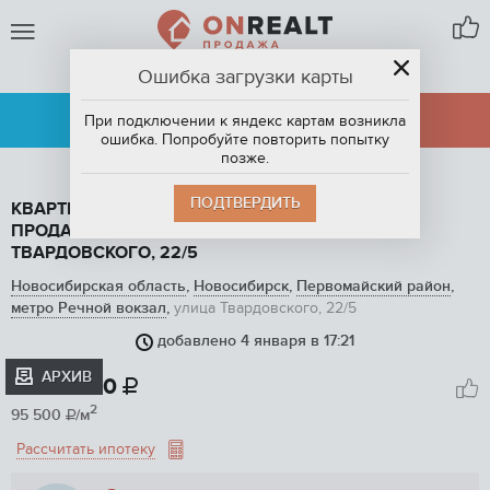
Ошибка загрузки карты
НОВОСИБИРСК
АРЕНДА
ПРОДАЖА
При подключении к яндекс картам возникла
ошибка. Попробуйте повторить попытку
позже.
ПОДТВЕРДИТЬ
КВАРТИРА СТУДИЯ, 22 М2, ЭТАЖ 12 / 17, НА
ПРОДАЖУ В НОВОСИБИРСКЕ, УЛИЦА
ТВАРДОВСКОГО, 22/5
Новосибирская область
,
Новосибирск
,
Первомайский район
,
метро Речной вокзал
,
улица Твардовского, 22/5
добавлено 4 января в 17:21
1
/ 9
АРХИВ
2 100 000

2
95 500
/м

Рассчитать ипотеку