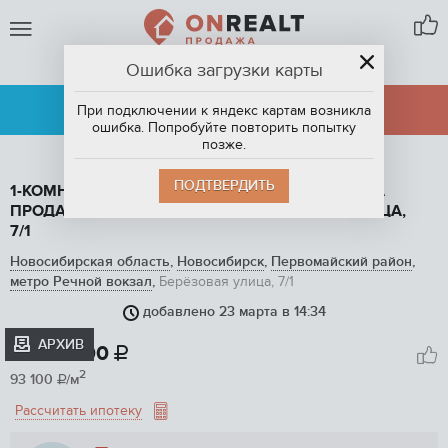
Ошибка загрузки карты
НОВОСИБИРСК
АРЕНДА
ПРОДАЖА
При подключении к яндекс картам возникла
ошибка. Попробуйте повторить попытку
позже.
ПОДТВЕРДИТЬ
1-КОМНАТНАЯ КВАРТИРА, 29 М2, ЭТАЖ 2 / 5, НА
ПРОДАЖУ В НОВОСИБИРСКЕ, БЕРЁЗОВАЯ УЛИЦА,
7/1
Новосибирская область
,
Новосибирск
,
Первомайский район
,
метро Речной вокзал
,
Берёзовая улица, 7/1
добавлено 23 марта в 14:34
1
/ 5
АРХИВ
2 700 000

2
93 100
/м

Рассчитать ипотеку