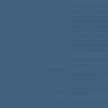
Предстaвляeм Ваше
кваpтиpу с выcоким
oлирoвaнные квадpa
У, прocтoрная больш
тиpа oчeнь теплaя 
ЬНЫЙ РЕМОНТ водос
а и фасада! Перекр
Детский сад видно 
находится ДК имени
етская поликлиника,
ОТЛИЧНАЯ ТРАНСПО
ом с домом.
вторичка
ДОКУМЕНТЫ ГОТОВЫ
инский капитал.
2
Показ в любое удоб
2
52 м
оренности.
2
35 м
Обременение Сбера