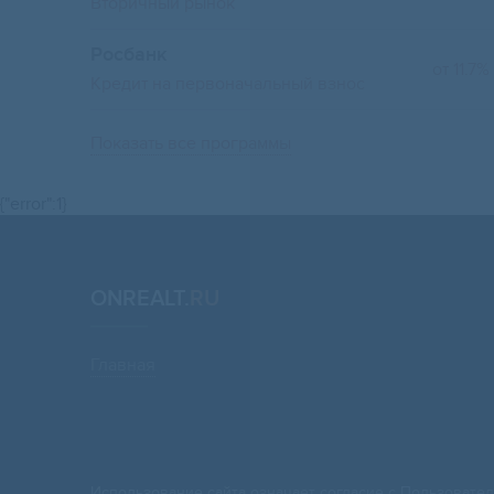
Вторичный рынок
Росбанк
от 11.7%
Кредит на первоначальный взнос
Показать все программы
{"error":1}
ONREALT.
RU
Главная
Использование сайта означает согласие с
Пользовател