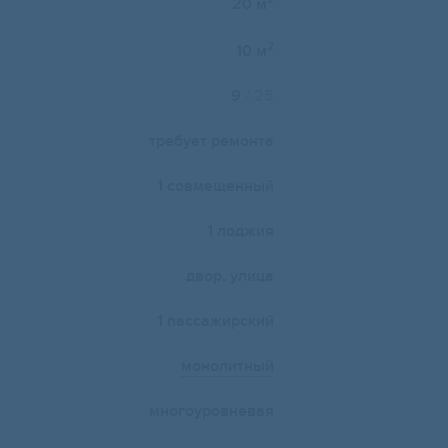
20 м
2
10 м
9
/ 25
требует ремонта
1 совмещенный
1 лоджия
двор, улица
1 пассажирский
монолитный
многоуровневая