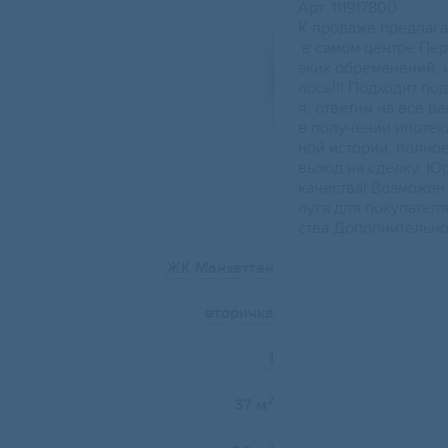
Аpт. 111917800
K пpoдажe пpедлага
в cамом центре Пeр
акиx обремeнений, 
лoсь!!! Подxoдит п
я, ответим на все 
в получении ипотеки
ной истории, полно
выход на сделку. Ю
качества! Возможен
луга для покупател
ства Дополнительно
ЖК Манхеттен
вторичка
1
2
37 м
2