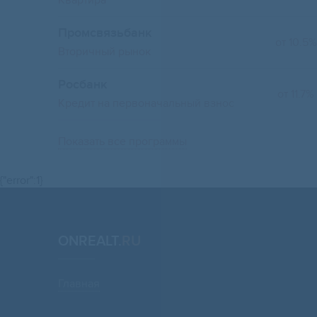
Квартира
Промсвязьбанк
от 10.5%
Вторичный рынок
Росбанк
от 11.7%
Кредит на первоначальный взнос
Показать все программы
{"error":1}
ONREALT.
RU
Главная