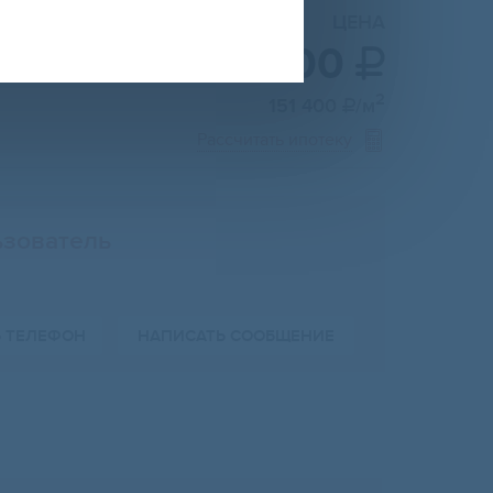
ЦЕНА
5 600 000

2
151 400
/м

Рассчитать ипотеку
зователь
Ь ТЕЛЕФОН
НАПИСАТЬ СООБЩЕНИЕ