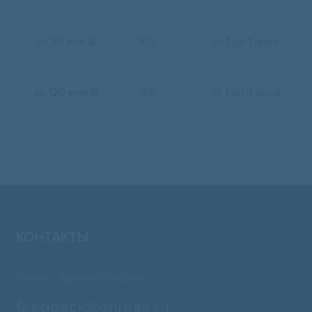
до 30 млн
10%
от 1 до 1 дней

до 120 млн
0%
от 1 до 3 дней

КОНТАКТЫ
Связь с Администрацией:
feedback@onrealt.ru