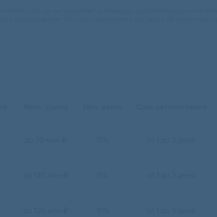
изительный, он не учитывает возможных дополнительных платежей.
ости предоставляет банк при заключении договора об ипотечном к
ка
Макс. сумма
Мин. взнос
Срок рассмотрения
до 70 млн
15%
от 1 до 2 дней

до 120 млн
0%
от 1 до 3 дней

до 120 млн
10%
от 1 до 3 дней
