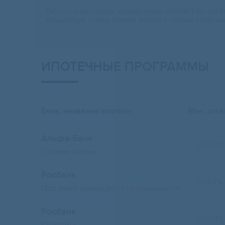
Расчет на ипотечном калькуляторе ONREALT.RU прибл
процентную ставку, график выплат и прочие особенн
ИПОТЕЧНЫЕ ПРОГРАММЫ
Банк, название ипотеки
Мин. став
Альфа-Банк
от 8.9%
Готовое жилье
Росбанк
от 9.7%
Под залог имеющейся недвижимости
Росбанк
от 9.9%