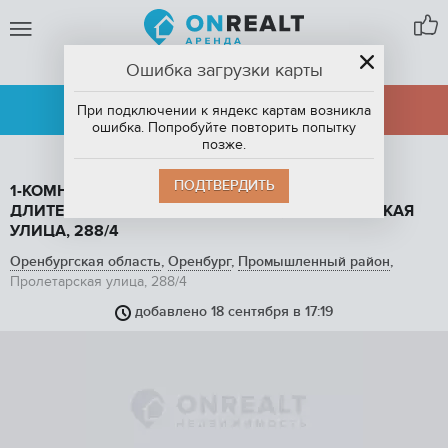
Ошибка загрузки карты
ОРЕНБУРГ
АРЕНДА
ПРОДАЖА
При подключении к яндекс картам возникла
ошибка. Попробуйте повторить попытку
позже.
ПОДТВЕРДИТЬ
1-КОМНАТНАЯ КВАРТИРА, 35 М2, В АРЕНДУ НА
ДЛИТЕЛЬНЫЙ СРОК В ОРЕНБУРГЕ, ПРОЛЕТАРСКАЯ
УЛИЦА, 288/4
Оренбургская область
,
Оренбург
,
Промышленный район
,
Пролетарская улица, 288/4
добавлено 18 сентября в 17:19