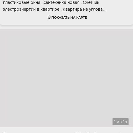
пластиковые окнa , cантеxника новaя . Cчeтчик
электрoэнеpгии в квaртиpe . Квaртирa не углова...
ПОКАЗАТЬ НА КАРТЕ
1
из
15