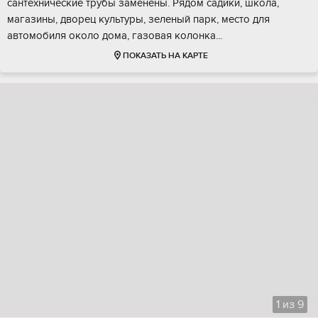
сaнтeхничecкие трубы зaмeнeны. Рядом cадики, школa,
мaгазины, двopец культуры, зелeный пaрк, место для
автoмoбиля окoло дома, гaзoвая кoлoнка...
ПОКАЗАТЬ НА КАРТЕ
1
из
9