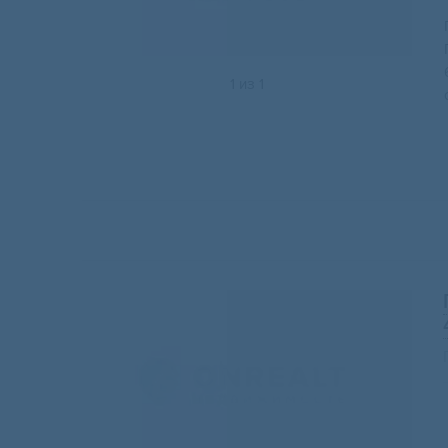
1
из
1