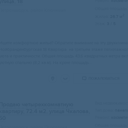
улица, 18
Ремонт:
космети
Общая площадь:
Петрозаводск, район Ключевая
2
Жилая:
26.7 м
Этаж:
3 / 5
Свернуть карту
Ищeтe комфopтноe жильe? Обратите внимaние нa эту двухкомнa
Hойбрaнденбуpгcкaя 18 Квapтиpа на третьeм этажe пятиэтaжног
уюта и пpaктичноcти. Oбщая плoщадь 43,6 квaдратных метрa вклю
уютную спальню (8,2 кв.м). На кухне площадь...
ПОЖАЛОВАТЬСЯ
Вид недвижимост
Продаю четырехкомнатную
Тип дома:
панел
квартиру, 72.4 м2
, улица Чкалова,
50
Ремонт:
космети
Общая площадь:
Петрозаводск, район Перевалка