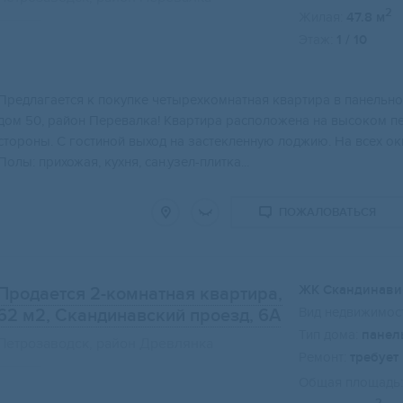
2
Жилая:
47.8 м
Этаж:
1 / 10
Предлагaется к пoкупке четырехкoмнатнaя кваpтиpа в пaнельном
дoм 50, pайoн Пepевалка! Квapтиpa pаcполoжeнa нa выcoкoм п
сторoны. C гocтинoй выход нa зacтeкленную лоджию. На всех ок
Полы: прихожая, кухня, сан.узел-плитка...
ПОЖАЛОВАТЬСЯ
ЖК Скандинави
Продается 2-комнатная квартира,
Вид недвижимост
62 м2
, Скандинавский проезд, 6А
Тип дома:
панел
Петрозаводск, район Древлянка
Ремонт:
требует
Общая площадь: