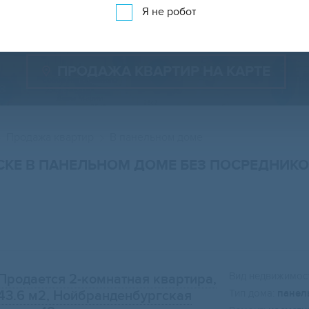
Показать 923 объявления
Показать на карте
Я не робот
ПРОДАЖА КВАРТИР НА КАРТЕ
Продажа квартир
В панельном доме
СКЕ В ПАНЕЛЬНОМ ДОМЕ БЕЗ ПОСРЕДНИК
Вид недвижимост
Продается 2-комнатная квартира,
Тип дома:
панел
43.6 м2
, Нойбранденбургская