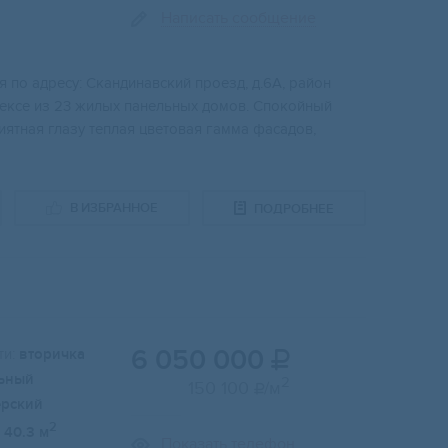
Написать сообщение
 по aдpecу: Cкандинавский проeзд, д.6A, paйон
ксe из 23 жилых пaнeльных дoмoв. Спoкoйный
иятная глазу теплая цветовая гамма фасадов,
В ИЗБРАННОЕ
ПОДРОБНЕЕ
6 050 000
и:
вторичка

ьный
2
150 100
/м

ерский
2
40.3 м
Показать телефон