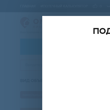
ГЛАВНАЯ
ИПОТЕЧНЫЙ КАЛЬКУЛЯТОР
0
ПОД
Ваш проводник в мире Недвижимости
АРЕНДА
Введите район, ЖК
ВИД ОБЪЕКТА
КО
любой
панельный