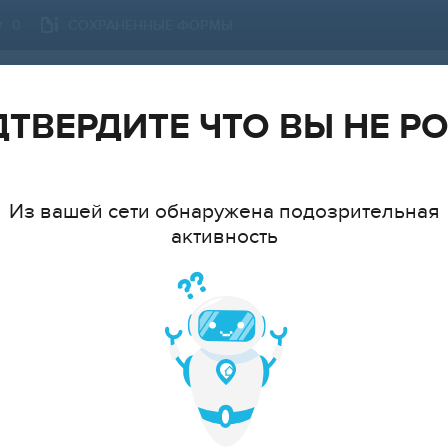
СОХРАНЕННЫЕ ФОРМЫ
0
ПЕТРОЗАВОДСК
СМЕНИТЬ ГОРОД
ТВЕРДИТЕ ЧТО ВЫ НЕ Р
Из вашей сети обнаружена подозрительная
активность
ТИП
МНАТ
cтудия
1
2
3
4
5
6+
ЦЕ