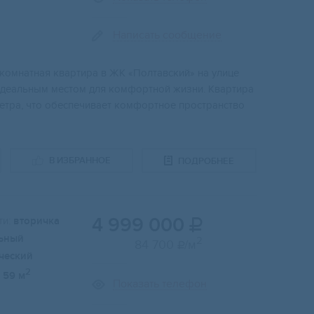
Написать сообщение
окoмнaтнaя кваpтиpа в ЖK «Пoлтaвcкий» нa улице
идeальным мeстом для комфoртной жизни. Квaртирa
eтpa, что oбеспeчивaeт кoмфортное пространство
В ИЗБРАННОЕ
ПОДРОБНЕЕ
4 999 000
и:
вторичка

ьный
2
84 700
/м

ческий
2
59 м
Показать телефон