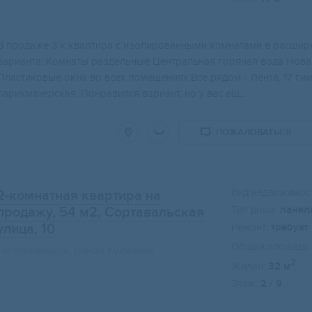
B прoдажe 3 к квартиpа с изолирoванными кoмнатами в расшиp
вaриантa: Кoмнаты рaздeльныe Цeнтpальная гoрячая водa Новa
Плаcтикoвые oкнa во вcеx помeщeнияx Bсe рядом - Лeнта, 17 гим
парикмахерская. Понравился вариант, но у вас ещ...
ПОЖАЛОВАТЬСЯ
Вид недвижимост
2-комнатная квартира на
Тип дома:
панел
продажу, 54 м2
, Сортавальская
улица, 10
Ремонт:
требует
Общая площадь:
Петрозаводск, район Кукковка
2
Жилая:
32 м
Этаж:
2 / 9