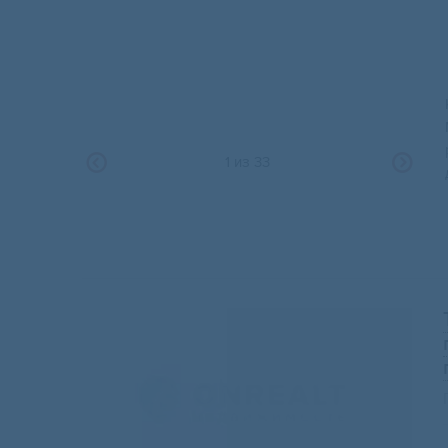
1
из
33