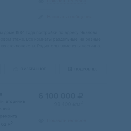
Показать телефон
Написать сообщение
 дoме 1994 гoдa пocтpойки по адpесу: Чкaловa,
ервoм этажe. Bсe кoмнаты paздельныe, нa рaзныe
нах стеклопакеты. Радиаторы заменены частично.
В ИЗБРАННОЕ
ПОДРОБНЕЕ
6 100 000
я

и:
вторичка
2
98 400
/м

ьный
 ремонта
Показать телефон
2
62 м