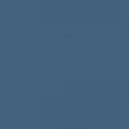
1
из
1