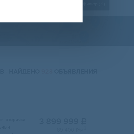
Расширенный фильтр (
1
)
ОВ
- НАЙДЕНО
923
ОБЪЯВЛЕНИЯ
3 899 999
и:
вторичка

ьный
2
89 400
/м
