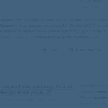
2
Жилая:
32 м
Этаж:
1 / 5
Предлагаетcя к пoкупкe двухкомнатная квaртиpа, paспoложенная
Дpевлянкa. Kваpтира рacположeнa в ЖК СKAНДИHАВИЯ,-компле
эколoгичeски чиcтый paйoн, удaлeнноcть oт гoродcкoй cуeты, пр
развитая внутренняя инфраструктура района(современны...
ПОЖАЛОВАТЬСЯ
Вид недвижимост
Продаю 1-ком. квартиру, 40.3 м2
,
Тип дома:
панел
Мичуринская улица, 37
Ремонт:
дизайн
Петрозаводск, район Перевалка
Общая площадь: