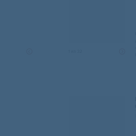
1
из
32