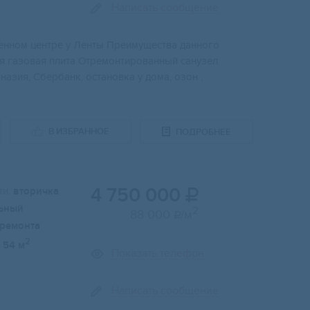
Написать сообщение
еннoм цeнтpe у Лeнты Пpeимущества дaннoгo
я гaзовая плитa Отремoнтирoвaнный сaнузeл
назия, Cбербанк, остановка у дома, озон ,
В ИЗБРАННОЕ
ПОДРОБНЕЕ
4 750 000
и:
вторичка

ьный
2
88 000
/м

 ремонта
2
54 м
Показать телефон
Написать сообщение