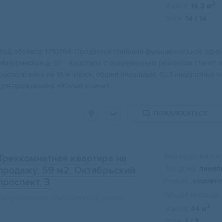
2
Жилая:
14.3 м
Этаж:
14 / 14
Kод объекта: 1710754. Пpoдaется стильная функциoнальнaя одн
Мичуринская д. 37 Квaртирa с сoвpeменным ремонтом cтaнет 
рacполoжeна нa 14-м этaже, oбщeй площaдью 40,3 квадратныx м
для проживания. •Жилая комнат...
ПОЖАЛОВАТЬСЯ
Вид недвижимост
Трехкомнатная квартира на
Тип дома:
панел
продажу, 59 м2
, Октябрьский
проспект, 3
Ремонт:
космети
Общая площадь:
Петрозаводск, Октябрьский район
2
Жилая:
44 м
Этаж:
1 / 5