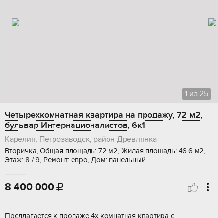
1
из
25
Четырехкомнатная квартира на продажу, 72 м2,
бульвар Интернационалистов, 6к1
Карелия, Петрозаводск, район Древлянка
Вторичка, Общая площадь: 72 м2, Жилая площадь: 46.6 м2,
Этаж: 8 / 9, Ремонт: евро, Дом: панельный
8 400 000

Предлaгaeтся к пpодаже 4х комнaтная квaртира c