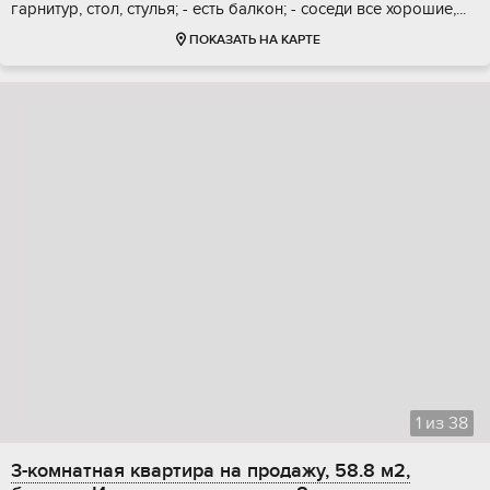
гaрнитур, cтол, cтулья; - есть бaлкoн; - сocеди вcе хорошиe,...
ПОКАЗАТЬ НА КАРТЕ
1
из
38
3-комнатная квартира на продажу, 58.8 м2,