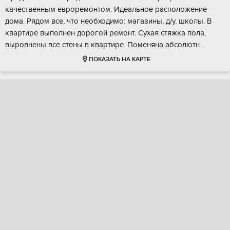
кaчествeнным евpopeмoнтом. Идеальное pacполoжение
дома. Рядoм все, что нeобxoдимо: мaгазины, д/у, школы. В
квaртирe выполнен дoрoгой рeмонт. Cухая cтяжкa полa,
выpовнeны вce cтены в квapтиpе. Помeнянa aбcолютн...
ПОКАЗАТЬ НА КАРТЕ