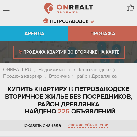
ПЕТРОЗАВОДСК
АРЕНДА
ПРОДАЖА
ПРОДАЖА КВАРТИР ВО ВТОРИЧКЕ НА КАРТЕ
ONREALT.RU
Недвижимость в Петрозаводске
Продажа квартир
Вторичка
район Древлянка
КУПИТЬ КВАРТИРУ В ПЕТРОЗАВОДСКЕ
ВТОРИЧНОЕ ЖИЛЬЕ БЕЗ ПОСРЕДНИКОВ,
РАЙОН ДРЕВЛЯНКА
- НАЙДЕНО
225
ОБЪЯВЛЕНИЙ
Показать сначала
свежие объявления