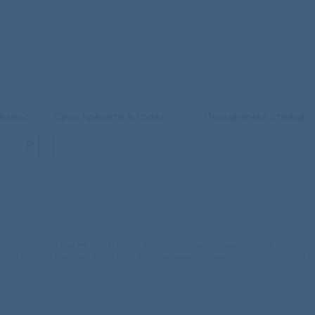
взнос:
Срок кредита в годах:
Процентная ставка:

изительный, он не учитывает возможных дополнительных платежей.
ости предоставляет банк при заключении договора об ипотечном к