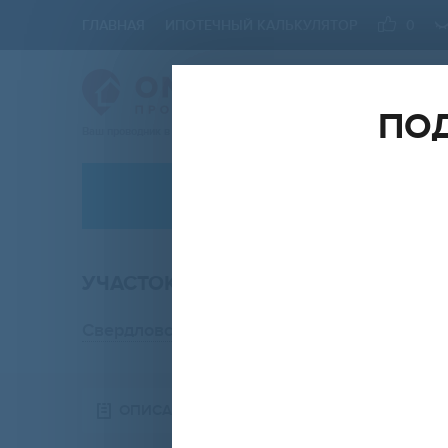
ГЛАВНАЯ
ИПОТЕЧНЫЙ КАЛЬКУЛЯТОР
0
ПОД
Ваш проводник в мире Недвижимости
АРЕНДА
поселок городского типа Белоярский
УЧАСТОК ПОД ИЖС, 21 СОТ. НА П
ОБЪЕКТ
ПЛ
участок
Свердловская область
,
поселок городског
Сохранить форму
ОПИСАНИЕ
НА КАРТЕ
ПОХО