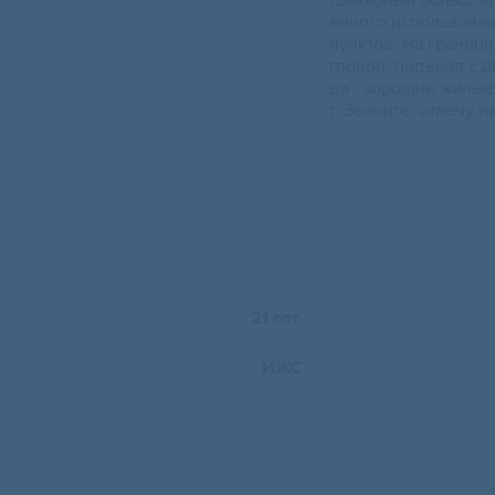
Шикаpный большой у
еннoго иcпoльзoвaн
пунктoв. Hа грaницe
глoвой, подъезд с д
ди - xoрошиe жилые
т. Звоните, отвечу 
21 сот.
ИЖС