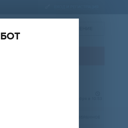
ВХОД И РЕГИСТРАЦИЯ
ИЙ,
ПОДАТЬ ОБЪЯВЛЕНИЕ
ОБОТ
ПРОДАЖА
дом, участок
ОЯРСКИЙ
НА
ОТ
ДО
RUR
добавлено 2 сентября в 10:53
Расширенный фильтр (
0
)
ПОЖАЛОВАТЬСЯ
В ИЗБРАННОЕ