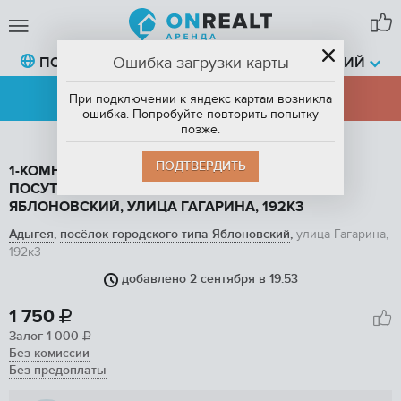
Ошибка загрузки карты
ПОСЁЛОК ГОРОДСКОГО ТИПА ЯБЛОНОВСКИЙ
АРЕНДА
ПРОДАЖА
При подключении к яндекс картам возникла
ошибка. Попробуйте повторить попытку
позже.
ПОДТВЕРДИТЬ
1-КОМНАТНАЯ КВАРТИРА, 40 М2, В АРЕНДУ
ПОСУТОЧНО В ПОСЁЛКЕ ГОРОДСКОГО ТИПА
ЯБЛОНОВСКИЙ, УЛИЦА ГАГАРИНА, 192К3
Адыгея
,
посёлок городского типа Яблоновский
,
улица Гагарина,
192к3
добавлено 2 сентября в 19:53
1
/ 14
1 750

Залог
1 000

Без комиссии
Без предоплаты