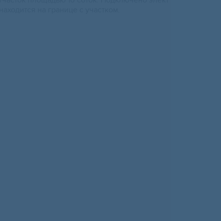
часток площадью 10 соток. Подключено элект
 находится на границе с участком.