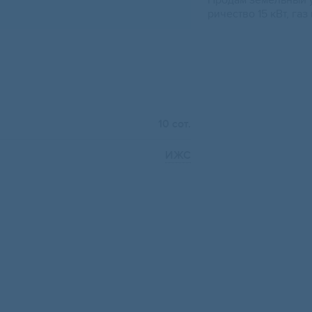
Продам земельный у
ричество 15 кВт, газ
10 сот.
ИЖС