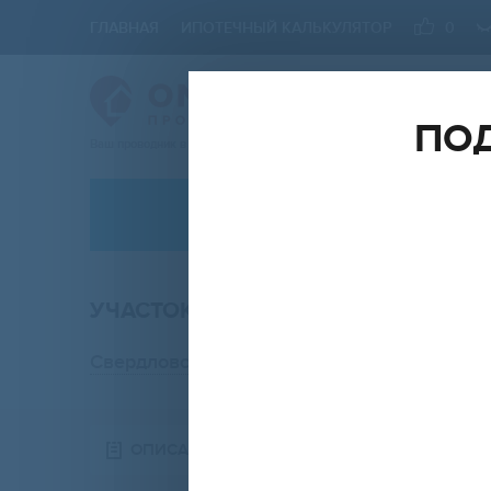
ГЛАВНАЯ
ИПОТЕЧНЫЙ КАЛЬКУЛЯТОР
0
ПОД
Ваш проводник в мире Недвижимости
АРЕНДА
посёлок Становая
УЧАСТОК ПОД ИЖС, 10 СОТ. НА П
ОБЪЕКТ
ПЛ
участок
Свердловская область
,
посёлок Становая
,
Сохранить форму
ОПИСАНИЕ
НА КАРТЕ
ПОХО