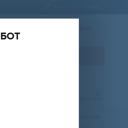
ВХОД И РЕГИСТРАЦИЯ
ПОДАТЬ ОБЪЯВЛЕНИЕ
ОБОТ
ПРОДАЖА
дом, участок
УЛИЦА
НА
ОТ
ДО
RUR
добавлено 4 сентября в 10:52
Расширенный фильтр (
0
)
ПОЖАЛОВАТЬСЯ
В ИЗБРАННОЕ