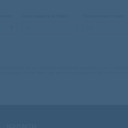
взнос:
Срок кредита в годах:
Процентная ставка:

изительный, он не учитывает возможных дополнительных платежей.
ости предоставляет банк при заключении договора об ипотечном к
КОНТАКТЫ