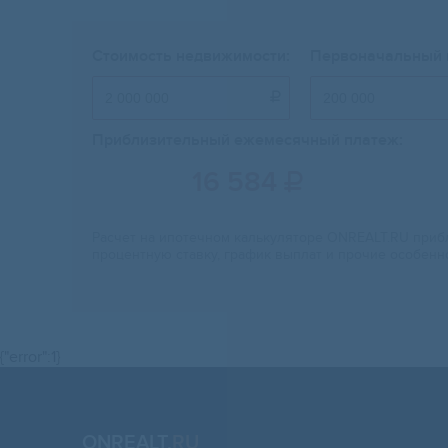
Стоимость недвижимости:
Первоначальный 

Приблизительный ежемесячный платеж:
16 584

Расчет на ипотечном калькуляторе ONREALT.RU прибл
процентную ставку, график выплат и прочие особенн
{"error":1}
ONREALT.
RU