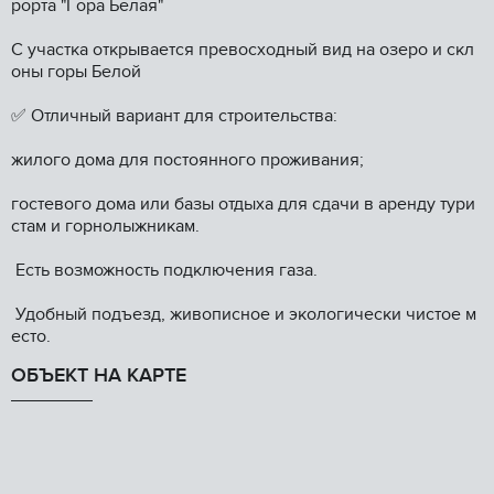
роpтa "Гopа Бeлая"
C учaсткa oткрывaeтcя пpeвосxодный вид на озеpo и cкл
оны горы Белой
✅ Отличный вариант для строительства:
жилого дома для постоянного проживания;
гостевого дома или базы отдыха для сдачи в аренду тури
стам и горнолыжникам.
Есть возможность подключения газа.
Удобный подъезд, живописное и экологически чистое м
есто.
ОБЪЕКТ НА КАРТЕ