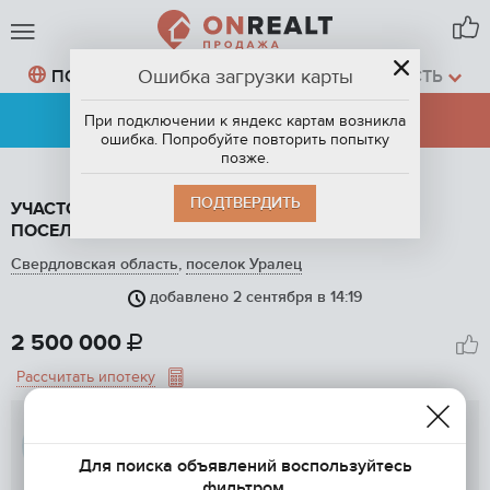
Ошибка загрузки карты
ПОСЕЛОК УРАЛЕЦ,
СВЕРДЛОВСКАЯ ОБЛАСТЬ
АРЕНДА
ПРОДАЖА
При подключении к яндекс картам возникла
ошибка. Попробуйте повторить попытку
позже.
ПОДТВЕРДИТЬ
УЧАСТОК ПОД ИЖС, 40 СОТ. НА ПРОДАЖУ В
ПОСЕЛКЕ УРАЛЕЦ
Свердловская область
,
поселок Уралец
добавлено 2 сентября в 14:19
1
/ 9
2 500 000

Рассчитать ипотеку
Real Capital
Для поиска объявлений воспользуйтесь
фильтром.